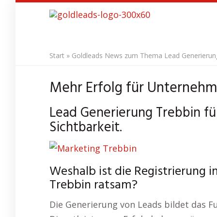
Skip
to
main
content
Start
»
Goldleads News zum Thema Lead Generierung 
Mehr Erfolg für Unternehme
Lead Generierung Trebbin f
Sichtbarkeit.
Weshalb ist die Registrierung 
Trebbin ratsam?
Die Generierung von Leads bildet das F