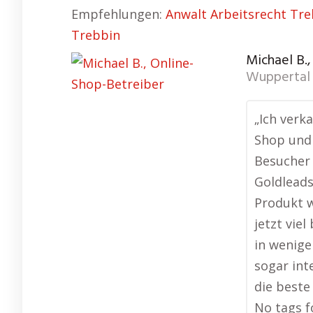
Empfehlungen:
Anwalt Arbeitsrecht Tr
Trebbin
Michael B.
Wuppertal 
„Ich verk
Shop und
Besucher 
Goldleads
Produkt w
jetzt vie
in wenige
sogar int
die beste
No tags f