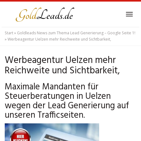
Skip
to
Tog
main
navi
content
Start
»
Goldleads News zum Thema Lead Generierung – Google Seite 1!
»
Werbeagentur Uelzen mehr Reichweite und Sichtbarkeit,
Werbeagentur Uelzen mehr
Reichweite und Sichtbarkeit,
Maximale Mandanten für
Steuerberatungen in Uelzen
wegen der Lead Generierung auf
unseren Trafficseiten.