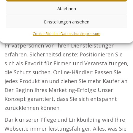
erschließen Sie neue Mandantengruppen.
Ablehnen
Präsentieren Sie Ihre Architektur und ziehen Sie
Einstellungen ansehen
Bauherren für neue Projekte an.
Cookie-Richtlinie
Datenschutz
Impressum
Steuerberater: Lassen Sie Firmen und
Privatpersonen von Ihren Dienstleistungen
erfahren. Sicherheitsdienste: Positionieren Sie
sich als Favorit für Firmen und Veranstaltungen,
die Schutz suchen. Online-Händler: Passen Sie
jedes Produkt an und ziehen Sie mehr Käufer an.
Der Beginn Ihres Marketing-Erfolgs: Unser
Konzept garantiert, dass Sie sich entspannt
zurücklehnen können.
Dank unserer Pflege und Linkbuilding wird Ihre
Webseite immer leistungsfähiger. Alles, was Sie