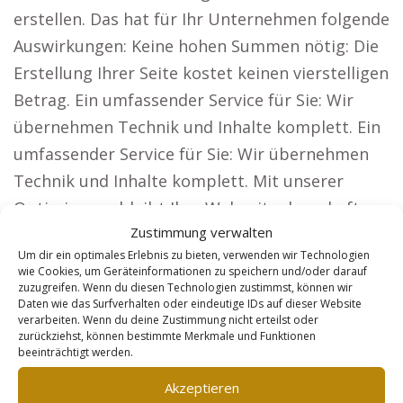
erstellen. Das hat für Ihr Unternehmen folgende
Auswirkungen: Keine hohen Summen nötig: Die
Erstellung Ihrer Seite kostet keinen vierstelligen
Betrag. Ein umfassender Service für Sie: Wir
übernehmen Technik und Inhalte komplett. Ein
umfassender Service für Sie: Wir übernehmen
Technik und Inhalte komplett. Mit unserer
Optimierung bleibt Ihre Webseite dauerhaft
Zustimmung verwalten
aktuell und leistungsfähig. Planbare Ausgaben:
Um dir ein optimales Erlebnis zu bieten, verwenden wir Technologien
Sie zahlen monatlich einen festen Betrag ohne
wie Cookies, um Geräteinformationen zu speichern und/oder darauf
Zusatzkosten. Warum Kunden mit unserer
zuzugreifen. Wenn du diesen Technologien zustimmst, können wir
Daten wie das Surfverhalten oder eindeutige IDs auf dieser Website
Lösung immer einen Schritt voraus sind. Unsere
verarbeiten. Wenn du deine Zustimmung nicht erteilst oder
zurückziehst, können bestimmte Merkmale und Funktionen
Webseiten sind ideal für Unternehmen, die eine
beeinträchtigt werden.
hohe Reichweite benötigen, darunter: Anwälte:
Akzeptieren
Lassen Sie sich bundesweit finden und