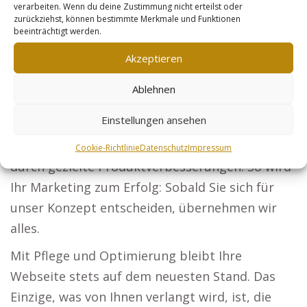
verarbeiten. Wenn du deine Zustimmung nicht erteilst oder
Ihre Bauprojekte und gewinnen Sie als Architekt
zurückziehst, können bestimmte Merkmale und Funktionen
beeinträchtigt werden.
neue Kunden.
Akzeptieren
Steuerberater: Präsentieren Sie Ihre steuerliche
Kompetenz für Firmen und Privatpersonen.
Ablehnen
Sicherheitsdienste: Zeigen Sie Veranstaltungen
Einstellungen ansehen
und Firmen, dass Ihre Lösungen die besten sind.
Online-Händler: Steigern Sie Ihre Reichweite
Cookie-Richtlinie
Datenschutz
Impressum
durch gezielte Produktverbesserungen. So wird
Ihr Marketing zum Erfolg: Sobald Sie sich für
unser Konzept entscheiden, übernehmen wir
alles.
Mit Pflege und Optimierung bleibt Ihre
Webseite stets auf dem neuesten Stand. Das
Einzige, was von Ihnen verlangt wird, ist, die