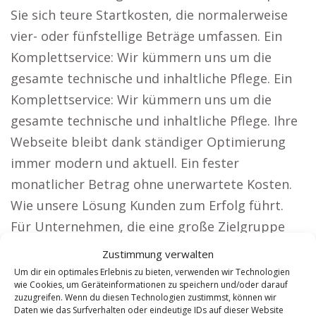
Sie sich teure Startkosten, die normalerweise
vier- oder fünfstellige Beträge umfassen. Ein
Komplettservice: Wir kümmern uns um die
gesamte technische und inhaltliche Pflege. Ein
Komplettservice: Wir kümmern uns um die
gesamte technische und inhaltliche Pflege. Ihre
Webseite bleibt dank ständiger Optimierung
immer modern und aktuell. Ein fester
monatlicher Betrag ohne unerwartete Kosten.
Wie unsere Lösung Kunden zum Erfolg führt.
Für Unternehmen, die eine große Zielgruppe
erreichen möchten, sind unsere Webseiten
Zustimmung verwalten
ideal, wie zum Beispiel: Rechtsanwälte: Sorgen
Um dir ein optimales Erlebnis zu bieten, verwenden wir Technologien
wie Cookies, um Geräteinformationen zu speichern und/oder darauf
Sie für eine deutschlandweite Präsenz und
zuzugreifen. Wenn du diesen Technologien zustimmst, können wir
ziehen Sie neue Klienten an. Präsentieren Sie
Daten wie das Surfverhalten oder eindeutige IDs auf dieser Website