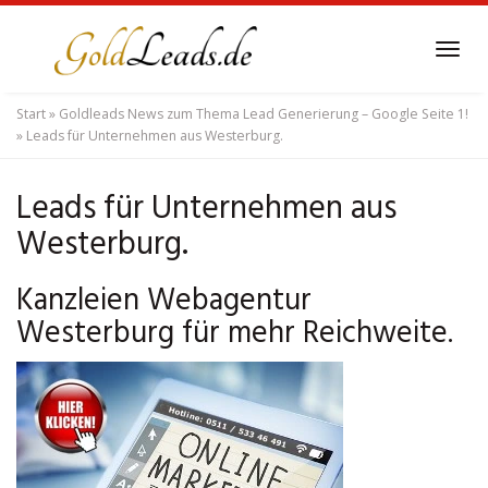
Skip
to
Tog
main
navi
content
Start
»
Goldleads News zum Thema Lead Generierung – Google Seite 1!
»
Leads für Unternehmen aus Westerburg.
Leads für Unternehmen aus
Westerburg.
Kanzleien Webagentur
Westerburg für mehr Reichweite.