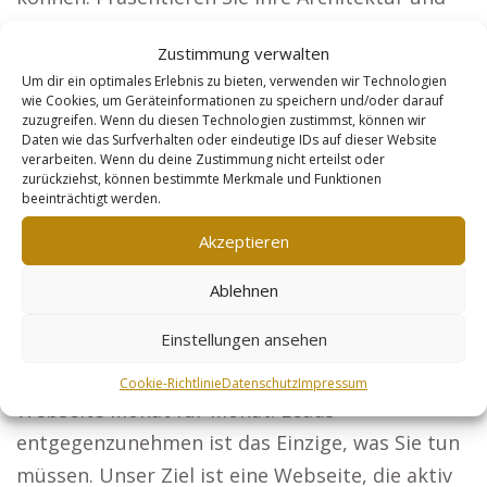
ziehen Sie Bauherren für neue Projekte an.
Zustimmung verwalten
Steuerberater: Unternehmen und
Um dir ein optimales Erlebnis zu bieten, verwenden wir Technologien
wie Cookies, um Geräteinformationen zu speichern und/oder darauf
Privatpersonen sollen von Ihren Leistungen
zuzugreifen. Wenn du diesen Technologien zustimmst, können wir
erfahren. Sicherheitsdienste: Machen Sie sich
Daten wie das Surfverhalten oder eindeutige IDs auf dieser Website
verarbeiten. Wenn du deine Zustimmung nicht erteilst oder
zum ersten Ansprechpartner für Schutz bei
zurückziehst, können bestimmte Merkmale und Funktionen
beeinträchtigt werden.
Veranstaltungen und Firmen. Online-Händler:
Mit optimierten Produkten wird Ihre Zielgruppe
Akzeptieren
bedeutend größer. Ihr Plan zum Marketing-
Ablehnen
Erfolg, der funktioniert: Mit der Wahl unseres
Konzepts erledigen wir alle Aufgaben für Sie.
Einstellungen ansehen
Mit Optimierung und Pflege verbessern wir Ihre
Cookie-Richtlinie
Datenschutz
Impressum
Webseite Monat für Monat. Leads
entgegenzunehmen ist das Einzige, was Sie tun
müssen. Unser Ziel ist eine Webseite, die aktiv