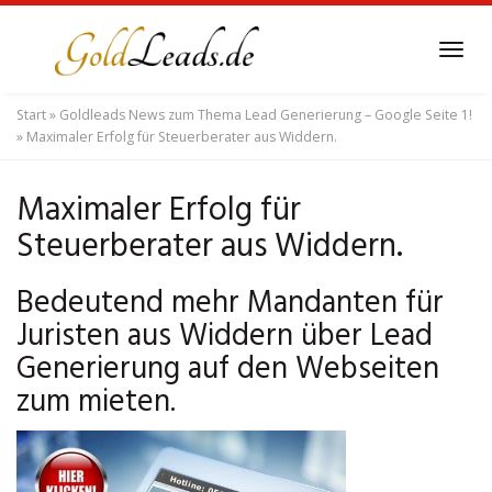
Skip
to
Tog
main
navi
content
Start
»
Goldleads News zum Thema Lead Generierung – Google Seite 1!
»
Maximaler Erfolg für Steuerberater aus Widdern.
Maximaler Erfolg für
Steuerberater aus Widdern.
Bedeutend mehr Mandanten für
Juristen aus Widdern über Lead
Generierung auf den Webseiten
zum mieten.