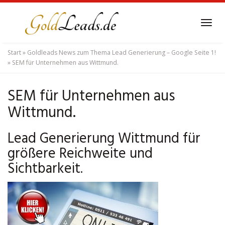
Skip
to
Tog
main
navi
content
Start
»
Goldleads News zum Thema Lead Generierung – Google Seite 1!
»
SEM für Unternehmen aus Wittmund.
SEM für Unternehmen aus
Wittmund.
Lead Generierung Wittmund für
größere Reichweite und
Sichtbarkeit.