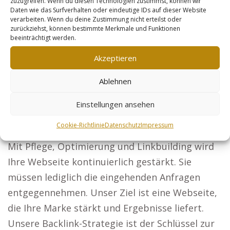
Steuerberater: Lassen Sie Ihre Steuerberatung
zuzugreifen. Wenn du diesen Technologien zustimmst, können wir
Daten wie das Surfverhalten oder eindeutige IDs auf dieser Website
von Firmen und Privatpersonen entdecken.
verarbeiten. Wenn du deine Zustimmung nicht erteilst oder
zurückziehst, können bestimmte Merkmale und Funktionen
Sicherheitsdienste: Positionieren Sie sich als
beeinträchtigt werden.
Experte für Schutz bei Firmen und Events.
Akzeptieren
Online-Händler: Optimieren Sie jedes Produkt,
um Ihre Verkäufe deutlich zu steigern. Die
Ablehnen
Grundlage für Ihren Marketing-Erfolg: Mit der
Einstellungen ansehen
Entscheidung für unser Konzept haben Sie
keine Arbeit mehr.
Cookie-Richtlinie
Datenschutz
Impressum
Mit Pflege, Optimierung und Linkbuilding wird
Ihre Webseite kontinuierlich gestärkt. Sie
müssen lediglich die eingehenden Anfragen
entgegennehmen. Unser Ziel ist eine Webseite,
die Ihre Marke stärkt und Ergebnisse liefert.
Unsere Backlink-Strategie ist der Schlüssel zur