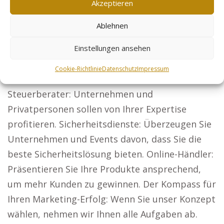
Akzeptieren
ideale Webseiten, wie etwa: Rechtsanwälte:
Ablehnen
Werden Sie bundesweit wahrgenommen und
erweitern Sie Ihre Mandantenbasis. Architekten:
Einstellungen ansehen
Überzeugen Sie mit Ihren Projekten und
Cookie-Richtlinie
Datenschutz
Impressum
gewinnen Sie Bauherren für neue Aufträge.
Steuerberater: Unternehmen und
Privatpersonen sollen von Ihrer Expertise
profitieren. Sicherheitsdienste: Überzeugen Sie
Unternehmen und Events davon, dass Sie die
beste Sicherheitslösung bieten. Online-Händler:
Präsentieren Sie Ihre Produkte ansprechend,
um mehr Kunden zu gewinnen. Der Kompass für
Ihren Marketing-Erfolg: Wenn Sie unser Konzept
wählen, nehmen wir Ihnen alle Aufgaben ab.