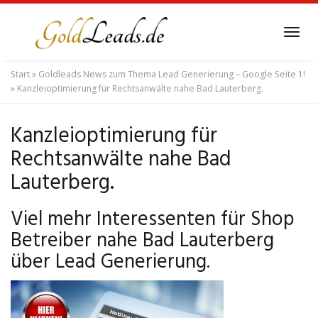
Skip
to
Tog
main
navi
content
Start
»
Goldleads News zum Thema Lead Generierung – Google Seite 1!
»
Kanzleioptimierung für Rechtsanwälte nahe Bad Lauterberg.
Kanzleioptimierung für
Rechtsanwälte nahe Bad
Lauterberg.
Viel mehr Interessenten für Shop
Betreiber nahe Bad Lauterberg
über Lead Generierung.