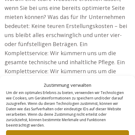
wenn Sie bei uns eine bereits optimierte Seite
mieten können? Was das für Ihr Unternehmen
bedeutet: Keine teuren Erstellungskosten – bei
uns bleibt alles erschwinglich und unter vier-
oder fünfstelligen Beträgen. Ein
Komplettservice: Wir kümmern uns um die
gesamte technische und inhaltliche Pflege. Ein
Komplettservice: Wir kümmern uns um die
gesamte technische und inhaltliche Pflege.
Zustimmung verwalten
Regelmäßige Anpassungen sorgen dafür, dass
Um dir ein optimales Erlebnis zu bieten, verwenden wir Technologien
Ihre Webseite zeitgemäß bleibt. Feste Kosten:
wie Cookies, um Geräteinformationen zu speichern und/oder darauf
zuzugreifen. Wenn du diesen Technologien zustimmst, können wir
Monatlich nur ein Betrag, keine weiteren
Daten wie das Surfverhalten oder eindeutige IDs auf dieser Website
verarbeiten. Wenn du deine Zustimmung nicht erteilst oder
Gebühren. Welche Problemlösungen unsere
zurückziehst, können bestimmte Merkmale und Funktionen
Lösung Kunden bietet. Für Unternehmen, die
beeinträchtigt werden.
eine große Reichweite anstreben, bieten wir