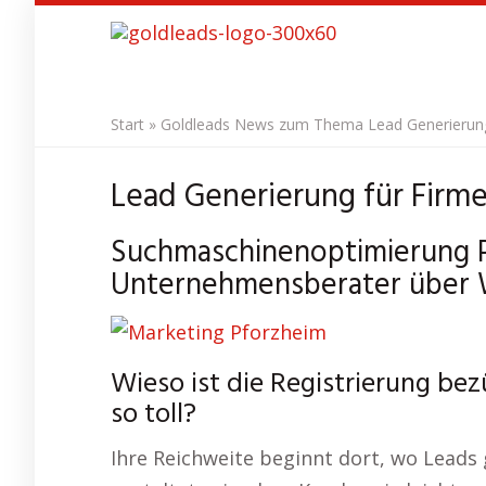
Skip
to
main
content
Start
»
Goldleads News zum Thema Lead Generierung 
Lead Generierung für Firme
Suchmaschinenoptimierung P
Unternehmensberater über W
Wieso ist die Registrierung be
so toll?
Ihre Reichweite beginnt dort, wo Leads