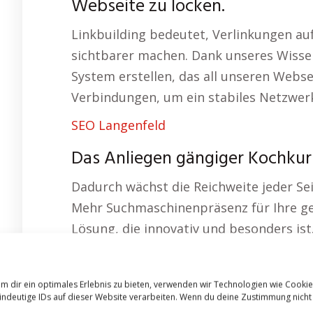
Webseite zu locken.
Linkbuilding bedeutet, Verlinkungen au
sichtbarer machen. Dank unseres Wisse
System erstellen, das all unseren Webse
Verbindungen, um ein stabiles Netzwer
SEO Langenfeld
Das Anliegen gängiger Kochkur
Dadurch wächst die Reichweite jeder Sei
Mehr Suchmaschinenpräsenz für Ihre gem
Lösung, die innovativ und besonders ist
Online Marketing Marburg
Eine unserer Webseiten steht Ihnen zur M
m dir ein optimales Erlebnis zu bieten, verwenden wir Technologien wie Cooki
indeutige IDs auf dieser Website verarbeiten. Wenn du deine Zustimmung nicht
Angebot entwickelt und ist auf eine gut