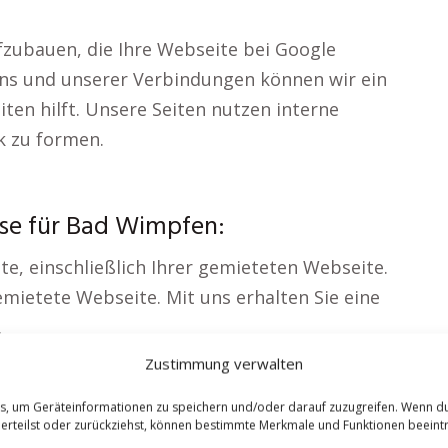
fzubauen, die Ihre Webseite bei Google
ns und unserer Verbindungen können wir ein
iten hilft. Unsere Seiten nutzen interne
k zu formen.
se für Bad Wimpfen:
te, einschließlich Ihrer gemieteten Webseite.
ietete Webseite. Mit uns erhalten Sie eine
.
Zustimmung verwalten
iete bereit. Ihre Seite wird perfekt für Ihr
es, um Geräteinformationen zu speichern und/oder darauf zuzugreifen. Wenn d
 erteilst oder zurückziehst, können bestimmte Merkmale und Funktionen beeintr
e Google-Sichtbarkeit ausgerichtet. Sie nutzen