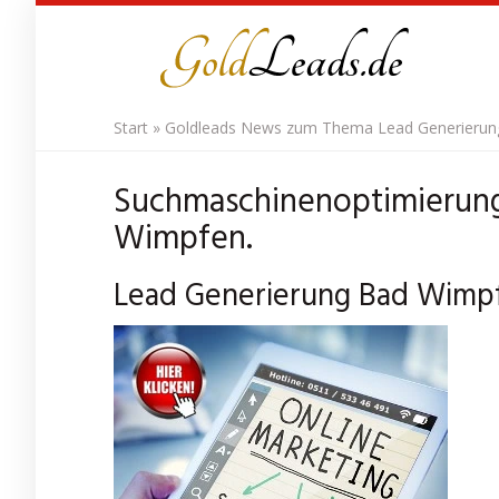
Skip
to
main
content
Start
»
Goldleads News zum Thema Lead Generierung 
Suchmaschinenoptimierung
Wimpfen.
Lead Generierung Bad Wimpf