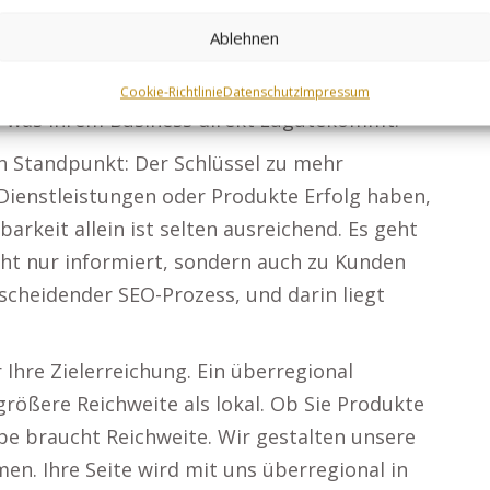
Ihre gemietete Webseite profitiert von unserem
Ablehnen
 Sichtbarkeitserhöhung. SEO-Optimierung: Ihre
 um mehr Besucher zu gewinnen. Mit unserem
Cookie-Richtlinie
Datenschutz
Impressum
, was Ihrem Business direkt zugutekommt.
n Standpunkt: Der Schlüssel zu mehr
 Dienstleistungen oder Produkte Erfolg haben,
arkeit allein ist selten ausreichend. Es geht
ht nur informiert, sondern auch zu Kunden
scheidender SEO-Prozess, und darin liegt
Ihre Zielerreichung. Ein überregional
ößere Reichweite als lokal. Ob Sie Produkte
pe braucht Reichweite. Wir gestalten unsere
n. Ihre Seite wird mit uns überregional in