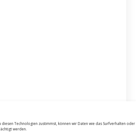
u diesen Technologien zustimmst, können wir Daten wie das Surfverhalten oder
ächtigt werden.