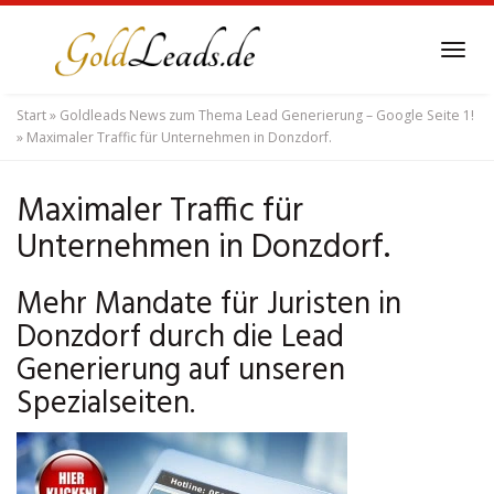
Skip
to
Tog
main
navi
content
Start
»
Goldleads News zum Thema Lead Generierung – Google Seite 1!
»
Maximaler Traffic für Unternehmen in Donzdorf.
Maximaler Traffic für
Unternehmen in Donzdorf.
Mehr Mandate für Juristen in
Donzdorf durch die Lead
Generierung auf unseren
Spezialseiten.