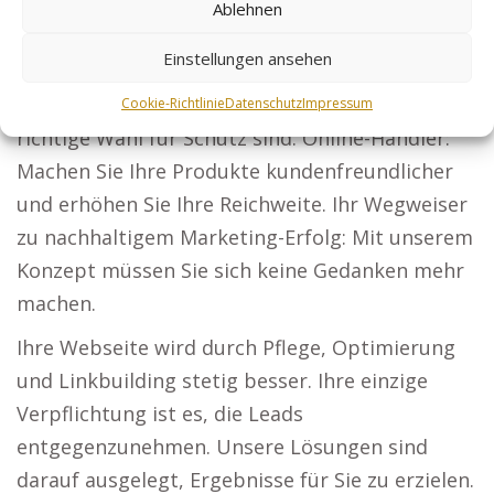
Steuerberater: Lassen Sie Ihre Leistungen für
Ablehnen
Firmen und Privatpersonen sichtbar werden.
Einstellungen ansehen
Sicherheitsdienste: Überzeugen Sie
Unternehmen und Events davon, dass Sie die
Cookie-Richtlinie
Datenschutz
Impressum
richtige Wahl für Schutz sind. Online-Händler:
Machen Sie Ihre Produkte kundenfreundlicher
und erhöhen Sie Ihre Reichweite. Ihr Wegweiser
zu nachhaltigem Marketing-Erfolg: Mit unserem
Konzept müssen Sie sich keine Gedanken mehr
machen.
Ihre Webseite wird durch Pflege, Optimierung
und Linkbuilding stetig besser. Ihre einzige
Verpflichtung ist es, die Leads
entgegenzunehmen. Unsere Lösungen sind
darauf ausgelegt, Ergebnisse für Sie zu erzielen.