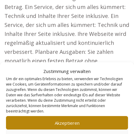
Betrag. Ein Service, der sich um alles kümmert:
Technik und Inhalte Ihrer Seite inklusive. Ein
Service, der sich um alles kümmert: Technik und
Inhalte Ihrer Seite inklusive. Ihre Webseite wird
regelmäßig aktualisiert und kontinuierlich
verbessert. Planbare Ausgaben: Sie zahlen
monatlich einen festen Betrag ohne
Zusatzkosten. Wie unsere Lösung Kunden einen
Zustimmung verwalten
Mehrwert bietet. Für Unternehmen mit Fokus
Um dir ein optimales Erlebnis zu bieten, verwenden wir Technologien
wie Cookies, um Geräteinformationen zu speichern und/oder darauf
auf Reichweite sind unsere Webseiten ideal,
zuzugreifen. Wenn du diesen Technologien zustimmst, können wir
Daten wie das Surfverhalten oder eindeutige IDs auf dieser Website
zum Beispiel: Anwälte: Maximieren Sie Ihre
verarbeiten. Wenn du deine Zustimmung nicht erteilst oder
Sichtbarkeit und gewinnen Sie Mandanten in
zurückziehst, können bestimmte Merkmale und Funktionen
beeinträchtigt werden.
ganz Deutschland. Zeigen Sie Ihre Architektur
Akzeptieren
und sichern Sie sich neue Bauherren.