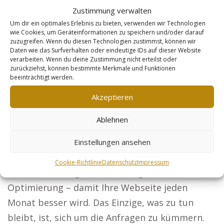
Zustimmung verwalten
gewinnen Sie als Architekt neue Kunden.
Um dir ein optimales Erlebnis zu bieten, verwenden wir Technologien
Steuerberater: Ihre Dienstleistungen werden
wie Cookies, um Geräteinformationen zu speichern und/oder darauf
zuzugreifen. Wenn du diesen Technologien zustimmst, können wir
von Unternehmen und Privatkunden entdeckt.
Daten wie das Surfverhalten oder eindeutige IDs auf dieser Website
verarbeiten. Wenn du deine Zustimmung nicht erteilst oder
Sicherheitsdienste: Zeigen Sie Veranstaltungen
zurückziehst, können bestimmte Merkmale und Funktionen
und Firmen, dass Ihre Lösungen die besten sind.
beeinträchtigt werden.
Online-Händler: Lassen Sie jedes Produkt für
Akzeptieren
sich sprechen und erreichen Sie mehr Kunden.
Ablehnen
So gelangen Sie zu Ihrem Marketing-Erfolg:
Wenn Sie sich für unser Konzept entscheiden,
Einstellungen ansehen
bleibt Ihnen jede Mühe erspart.
Cookie-Richtlinie
Datenschutz
Impressum
Technische Pflege, Linkbuilding und
Optimierung – damit Ihre Webseite jeden
Monat besser wird. Das Einzige, was zu tun
bleibt, ist, sich um die Anfragen zu kümmern.