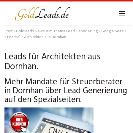
Skip
to
Tog
main
navi
content
Start
»
Goldleads News zum Thema Lead Generierung – Google Seite 1!
»
Leads für Architekten aus Dornhan.
Leads für Architekten aus
Dornhan.
Mehr Mandate für Steuerberater
in Dornhan über Lead Generierung
auf den Spezialseiten.