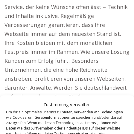
Service, der keine Wünsche offenlässt – Technik
und Inhalte inklusive. Regelmäßige
Verbesserungen garantieren, dass Ihre
Webseite immer auf dem neuesten Stand ist.
Ihre Kosten bleiben mit dem monatlichen
Festpreis immer im Rahmen. Wie unsere Lösung
Kunden zum Erfolg führt. Besonders
Unternehmen, die eine hohe Reichweite
anstreben, profitieren von unseren Webseiten,
darunter: Anwälte: Werden Sie deutschlandweit
gefunden und erweitern Sie Ihren
Zustimmung verwalten
Mandantenkreis. Präsentieren Sie Ihre
Um dir ein optimales Erlebnis zu bieten, verwenden wir Technologien
Architekturleistungen und ziehen Sie neue
wie Cookies, um Geräteinformationen zu speichern und/oder darauf
Bauherren an.
zuzugreifen. Wenn du diesen Technologien zustimmst, können wir
Daten wie das Surfverhalten oder eindeutige IDs auf dieser Website
verarbeiten. Wenn du deine Zustimmung nicht erteilst oder