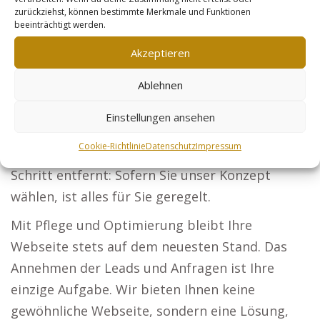
Steuerberater: Erreichen Sie Firmen und
zurückziehst, können bestimmte Merkmale und Funktionen
Privatkunden mit Ihren steuerlichen
beeinträchtigt werden.
Dienstleistungen. Sicherheitsdienste: Etablieren
Akzeptieren
Sie sich als erste Wahl für Sicherheit bei
Ablehnen
Veranstaltungen und Unternehmen. Online-
Händler: Passen Sie Ihre
Einstellungen ansehen
Produktbeschreibungen an, um mehr Käufer zu
Cookie-Richtlinie
Datenschutz
Impressum
gewinnen. Ihr Marketing-Erfolg ist nur einen
Schritt entfernt: Sofern Sie unser Konzept
wählen, ist alles für Sie geregelt.
Mit Pflege und Optimierung bleibt Ihre
Webseite stets auf dem neuesten Stand. Das
Annehmen der Leads und Anfragen ist Ihre
einzige Aufgabe. Wir bieten Ihnen keine
gewöhnliche Webseite, sondern eine Lösung,