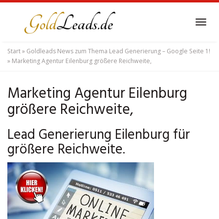
Skip
to
Tog
main
navi
content
Start
»
Goldleads News zum Thema Lead Generierung – Google Seite 1!
»
Marketing Agentur Eilenburg größere Reichweite,
Marketing Agentur Eilenburg
größere Reichweite,
Lead Generierung Eilenburg für
größere Reichweite.