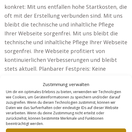
konkret: Mit uns entfallen hohe Startkosten, die
oft mit der Erstellung verbunden sind. Mit uns
bleibt die technische und inhaltliche Pflege
Ihrer Webseite sorgenfrei. Mit uns bleibt die
technische und inhaltliche Pflege Ihrer Webseite
sorgenfrei. Ihre Webseite profitiert von
kontinuierlichen Verbesserungen und bleibt
stets aktuell. Planbarer Festpreis: Keine
zusätzlichen Gebühren oder versteckte Kosten.
Zustimmung verwalten
Welche Problemlösungen unsere Lösung
Um dir ein optimales Erlebnis zu bieten, verwenden wir Technologien
Kunden bietet. Wir bieten Webseitenlösungen
wie Cookies, um Geräteinformationen zu speichern und/oder darauf
zuzugreifen. Wenn du diesen Technologien zustimmst, können wir
für Unternehmen, die große Reichweiten
Daten wie das Surfverhalten oder eindeutige IDs auf dieser Website
benötigen, zum Beispiel: Anwälte: Mit
verarbeiten. Wenn du deine Zustimmung nicht erteilst oder
zurückziehst, können bestimmte Merkmale und Funktionen
deutschlandweiter Sichtbarkeit gewinnen Sie
beeinträchtigt werden.
Mandanten und erweitern Ihre Klientel.