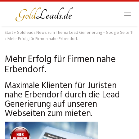
Skip
to
Tog
main
navi
content
Start
»
Goldleads News zum Thema Lead Generierung – Google Seite 1!
»
Mehr Erfolg für Firmen nahe Erbendorf.
Mehr Erfolg für Firmen nahe
Erbendorf.
Maximale Klienten für Juristen
nahe Erbendorf durch die Lead
Generierung auf unseren
Webseiten zum mieten.