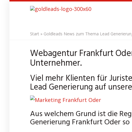
Skip
to
main
content
Start
»
Goldleads News zum Thema Lead Generierung 
Webagentur Frankfurt Oder
Unternehmer.
Viel mehr Klienten für Juris
Lead Generierung auf unser
Aus welchem Grund ist die Regi
Generierung Frankfurt Oder so 