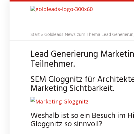
Skip
to
main
content
Start
»
Goldleads News zum Thema Lead Generierung 
Lead Generierung Marketin
Teilnehmer.
SEM Gloggnitz für Architekt
Marketing Sichtbarkeit.
Weshalb ist so ein Besuch im H
Gloggnitz so sinnvoll?