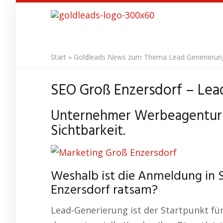
Skip
to
main
content
Start
»
Goldleads News zum Thema Lead Generierung 
SEO Groß Enzersdorf – Lea
Unternehmer Werbeagentur 
Sichtbarkeit.
Weshalb ist die Anmeldung in 
Enzersdorf ratsam?
Lead-Generierung ist der Startpunkt für 