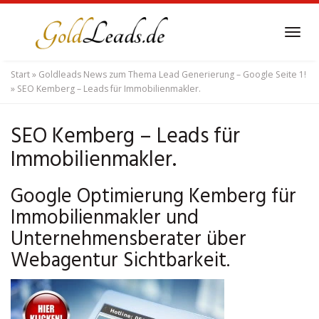
Skip
to
Tog
main
navi
content
Start
»
Goldleads News zum Thema Lead Generierung – Google Seite 1!
»
SEO Kemberg – Leads für Immobilienmakler.
SEO Kemberg – Leads für
Immobilienmakler.
Google Optimierung Kemberg für
Immobilienmakler und
Unternehmensberater über
Webagentur Sichtbarkeit.