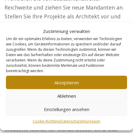
Reichweite und ziehen Sie neue Mandanten an.
Stellen Sie Ihre Projekte als Architekt vor und
ziehen Sie Bauherren an.
Zustimmung verwalten
Steuerberater: Präsentieren Sie Ihre
Um dir ein optimales Erlebnis zu bieten, verwenden wir Technologien
wie Cookies, um Geräteinformationen zu speichern und/oder darauf
steuerlichen Angebote für Unternehmen und
zuzugreifen. Wenn du diesen Technologien zustimmst, können wir
Privatkunden. Sicherheitsdienste: Erreichen Sie
Daten wie das Surfverhalten oder eindeutige IDs auf dieser Website
verarbeiten. Wenn du deine Zustimmung nicht erteilst oder
Unternehmen und Veranstaltungen, die auf Ihre
zurückziehst, können bestimmte Merkmale und Funktionen
beeinträchtigt werden.
Sicherheitslösungen vertrauen. Online-Händler:
Präsentieren Sie Ihre Produkte so, dass Sie
Akzeptieren
mehr Kunden ansprechen. Der Wegweiser zu
Ablehnen
Ihrem Marketing-Erfolg: Unser Konzept stellt
sicher, dass Sie sich zurücklehnen können.
Einstellungen ansehen
Pflege und Linkbuilding sorgen dafür, dass Ihre
Cookie-Richtlinie
Datenschutz
Impressum
Webseite Monat für Monat besser wird. Das