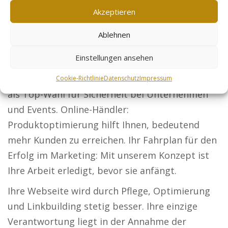
Akzeptieren
Projekten Bauherren anziehen und Aufträge
sichern.
Ablehnen
Steuerberater: Machen Sie Ihre steuerlichen
Einstellungen ansehen
Lösungen für Firmen und Privatkunden
sichtbar. Sicherheitsdienste: Etablieren Sie sich
Cookie-Richtlinie
Datenschutz
Impressum
als Top-Wahl für Sicherheit bei Unternehmen
und Events. Online-Händler:
Produktoptimierung hilft Ihnen, bedeutend
mehr Kunden zu erreichen. Ihr Fahrplan für den
Erfolg im Marketing: Mit unserem Konzept ist
Ihre Arbeit erledigt, bevor sie anfängt.
Ihre Webseite wird durch Pflege, Optimierung
und Linkbuilding stetig besser. Ihre einzige
Verantwortung liegt in der Annahme der