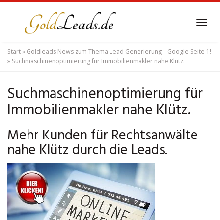
Skip
to
Tog
main
navi
content
Start
»
Goldleads News zum Thema Lead Generierung – Google Seite 1!
»
Suchmaschinenoptimierung für Immobilienmakler nahe Klütz.
Suchmaschinenoptimierung für
Immobilienmakler nahe Klütz.
Mehr Kunden für Rechtsanwälte
nahe Klütz durch die Leads.