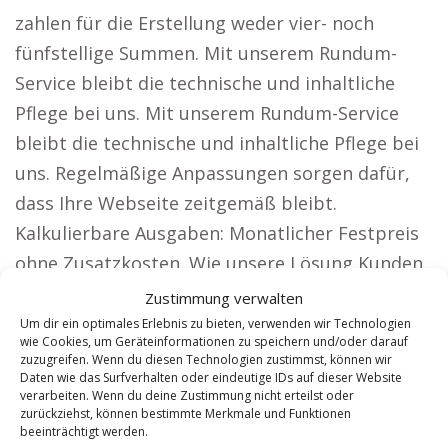
zahlen für die Erstellung weder vier- noch
fünfstellige Summen. Mit unserem Rundum-
Service bleibt die technische und inhaltliche
Pflege bei uns. Mit unserem Rundum-Service
bleibt die technische und inhaltliche Pflege bei
uns. Regelmäßige Anpassungen sorgen dafür,
dass Ihre Webseite zeitgemäß bleibt.
Kalkulierbare Ausgaben: Monatlicher Festpreis
ohne Zusatzkosten. Wie unsere Lösung Kunden
bei ihrem Wachstum unterstützt. Spezialisierte
Zustimmung verwalten
Webseiten wie unsere sind perfekt für Firmen,
Um dir ein optimales Erlebnis zu bieten, verwenden wir Technologien
wie Cookies, um Geräteinformationen zu speichern und/oder darauf
die auf große Reichweite angewiesen sind, wie
zuzugreifen. Wenn du diesen Technologien zustimmst, können wir
Daten wie das Surfverhalten oder eindeutige IDs auf dieser Website
beispielsweise: Rechtsanwälte: Werden Sie in
verarbeiten. Wenn du deine Zustimmung nicht erteilst oder
ganz Deutschland gefunden und erreichen Sie
zurückziehst, können bestimmte Merkmale und Funktionen
beeinträchtigt werden.
neue Mandantengruppen. Mit überzeugenden