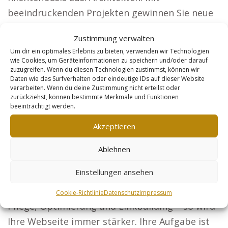
beeindruckenden Projekten gewinnen Sie neue
Auftraggeber.
Zustimmung verwalten
Steuerberater: Ihre steuerlichen Services für
Um dir ein optimales Erlebnis zu bieten, verwenden wir Technologien
wie Cookies, um Geräteinformationen zu speichern und/oder darauf
Unternehmen und Privatpersonen sichtbar
zuzugreifen. Wenn du diesen Technologien zustimmst, können wir
gemacht. Sicherheitsdienste: Seien Sie die erste
Daten wie das Surfverhalten oder eindeutige IDs auf dieser Website
verarbeiten. Wenn du deine Zustimmung nicht erteilst oder
Wahl für Unternehmen und Veranstaltungen,
zurückziehst, können bestimmte Merkmale und Funktionen
beeinträchtigt werden.
die Sicherheitslösungen suchen. Online-Händler:
Optimierung jedes Artikels führt zu einer
Akzeptieren
größeren Kundengruppe. Ihr direkter Start in
Ablehnen
den Marketing-Erfolg: Unser Konzept
garantiert, dass Sie sich entspannt
Einstellungen ansehen
zurücklehnen können.
Cookie-Richtlinie
Datenschutz
Impressum
Pflege, Optimierung und Linkbuilding – so wird
Ihre Webseite immer stärker. Ihre Aufgabe ist