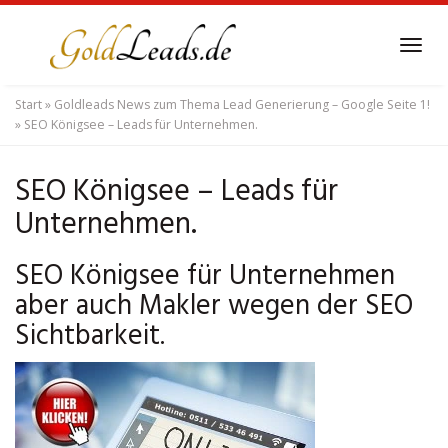
Skip
to
Tog
main
navi
content
Start
»
Goldleads News zum Thema Lead Generierung – Google Seite 1!
»
SEO Königsee – Leads für Unternehmen.
SEO Königsee – Leads für
Unternehmen.
SEO Königsee für Unternehmen
aber auch Makler wegen der SEO
Sichtbarkeit.