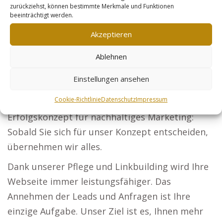
zurückziehst, können bestimmte Merkmale und Funktionen
Steuerberater: Erreichen Sie Unternehmen und
beeinträchtigt werden.
Privatpersonen mit Ihren steuerlichen Services.
Akzeptieren
Sicherheitsdienste: Überzeugen Sie
Unternehmen und Events, dass Ihre Lösungen
Ablehnen
perfekt für Sicherheit sind. Online-Händler:
Einstellungen ansehen
Maximieren Sie Ihre Reichweite durch
Cookie-Richtlinie
Datenschutz
Impressum
verbesserte Produktpräsentationen. Ihr
Erfolgskonzept für nachhaltiges Marketing:
Sobald Sie sich für unser Konzept entscheiden,
übernehmen wir alles.
Dank unserer Pflege und Linkbuilding wird Ihre
Webseite immer leistungsfähiger. Das
Annehmen der Leads und Anfragen ist Ihre
einzige Aufgabe. Unser Ziel ist es, Ihnen mehr