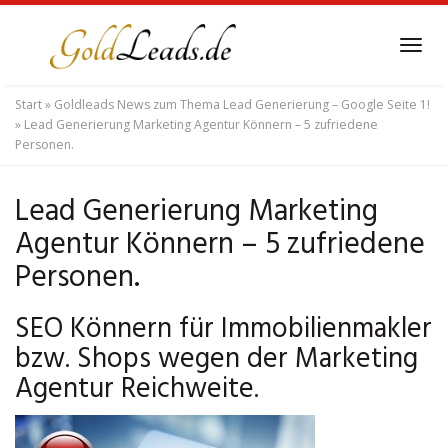
Skip
to
Tog
main
navi
content
Start
»
Goldleads News zum Thema Lead Generierung – Google Seite 1!
»
Lead Generierung Marketing Agentur Könnern – 5 zufriedene
Personen.
Lead Generierung Marketing
Agentur Könnern – 5 zufriedene
Personen.
SEO Könnern für Immobilienmakler
bzw. Shops wegen der Marketing
Agentur Reichweite.