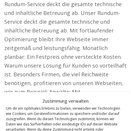
Rundum-Service deckt die gesamte technische
und inhaltliche Betreuung ab. Unser Rundum-
Service deckt die gesamte technische und
inhaltliche Betreuung ab. Mit fortlaufender
Optimierung bleibt Ihre Webseite immer
zeitgemäß und leistungsfähig. Monatlich
planbar: Ein Festpreis ohne versteckte Kosten.
Warum unsere Lösung für Kunden so vorteilhaft
ist. Besonders Firmen, die viel Reichweite
benötigen, profitieren von unseren Webseiten,
wie zum Beispiel: Anwälte: Mit
deutschlandweiter Sichtbarkeit gewinnen Sie
Zustimmung verwalten
Um dir ein optimales Erlebnis zu bieten, verwenden wir Technologien
Mandanten und erweitern Ihre Klientel.
wie Cookies, um Geräteinformationen zu speichern und/oder darauf
Architekten: Präsentieren Sie Ihre Entwürfe und
zuzugreifen. Wenn du diesen Technologien zustimmst, können wir
Daten wie das Surfverhalten oder eindeutige IDs auf dieser Website
überzeugen Sie Bauherren.
verarbeiten. Wenn du deine Zustimmung nicht erteilst oder