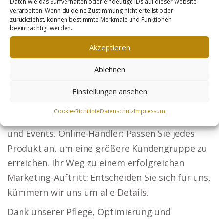
Daten wie das Surfverhalten oder eindeutige IDs auf dieser Website
möchten, darunter: Rechtsanwälte: Steigern Sie
verarbeiten. Wenn du deine Zustimmung nicht erteilst oder
zurückziehst, können bestimmte Merkmale und Funktionen
Ihre Präsenz und erreichen Sie Mandanten in
beeinträchtigt werden.
ganz Deutschland. Architekten: Mit kreativen
Akzeptieren
Entwürfen gewinnen Sie neue Bauherren.
Ablehnen
Steuerberater: Erreichen Sie Unternehmen und
Privatpersonen mit Ihren steuerlichen Services.
Einstellungen ansehen
Sicherheitsdienste: Etablieren Sie sich als
Cookie-Richtlinie
Datenschutz
Impressum
führende Lösung für Schutz bei Unternehmen
und Events. Online-Händler: Passen Sie jedes
Produkt an, um eine größere Kundengruppe zu
erreichen. Ihr Weg zu einem erfolgreichen
Marketing-Auftritt: Entscheiden Sie sich für uns,
kümmern wir uns um alle Details.
Dank unserer Pflege, Optimierung und