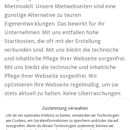
Mietmodell. Unsere Mietwebseiten sind eine
günstige Alternative zu teuren
Eigenentwicklungen. Das bewirkt für Ihr
Unternehmen: Mit uns entfallen hohe
Startkosten, die oft mit der Erstellung
verbunden sind. Mit uns bleibt die technische
und inhaltliche Pflege Ihrer Webseite sorgenfrei.
Mit uns bleibt die technische und inhaltliche
Pflege Ihrer Webseite sorgenfrei. Wir
optimieren Ihre Webseite regelmäßig, um sie
stets aktuell zu halten. Keine Überraschungen:
Sie zahlen nur einen festen Betrag pro Monat.
Zustimmung verwalten
Wie unsere Lösung Kunden zum Erfolg führt.
Um dir ein optimales Erlebnis zu bieten, verwenden wir Technologien
Unsere Webseiten eignen sich speziell für
wie Cookies, um Geräteinformationen zu speichern und/oder darauf
zuzugreifen. Wenn du diesen Technologien zustimmst, können wir
Firmen, die eine große Zielgruppe erreichen