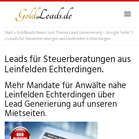
Skip
to
Tog
main
navi
content
Start
»
Goldleads News zum Thema Lead Generierung – Google Seite 1!
»
Leads für Steuerberatungen aus Leinfelden Echterdingen.
Leads für Steuerberatungen aus
Leinfelden Echterdingen.
Mehr Mandate für Anwälte nahe
Leinfelden Echterdingen über
Lead Generierung auf unseren
Mietseiten.