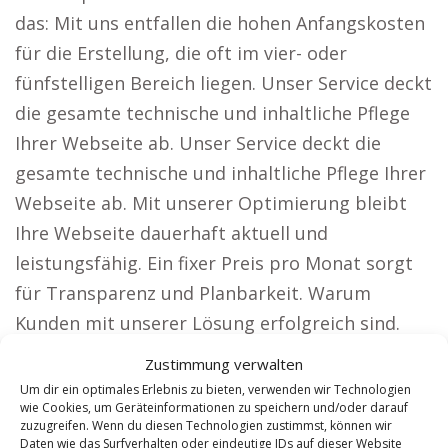
das: Mit uns entfallen die hohen Anfangskosten
für die Erstellung, die oft im vier- oder
fünfstelligen Bereich liegen. Unser Service deckt
die gesamte technische und inhaltliche Pflege
Ihrer Webseite ab. Unser Service deckt die
gesamte technische und inhaltliche Pflege Ihrer
Webseite ab. Mit unserer Optimierung bleibt
Ihre Webseite dauerhaft aktuell und
leistungsfähig. Ein fixer Preis pro Monat sorgt
für Transparenz und Planbarkeit. Warum
Kunden mit unserer Lösung erfolgreich sind.
Besonders Firmen mit hoher
Zustimmung verwalten
Reichweitenanforderung profitieren von
Um dir ein optimales Erlebnis zu bieten, verwenden wir Technologien
wie Cookies, um Geräteinformationen zu speichern und/oder darauf
unseren Webseiten, wie etwa: Anwälte: Sorgen
zuzugreifen. Wenn du diesen Technologien zustimmst, können wir
Sie dafür, dass Mandanten Sie in ganz
Daten wie das Surfverhalten oder eindeutige IDs auf dieser Website