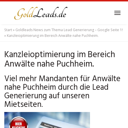
Skip
to
Tog
main
navi
content
Start
»
Goldleads News zum Thema Lead Generierung – Google Seite 1!
»
Kanzleioptimierung im Bereich Anwälte nahe Puchheim.
Kanzleioptimierung im Bereich
Anwälte nahe Puchheim.
Viel mehr Mandanten für Anwälte
nahe Puchheim durch die Lead
Generierung auf unseren
Mietseiten.