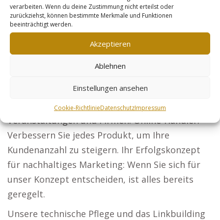
verarbeiten. Wenn du deine Zustimmung nicht erteilst oder
Deutschland finden können. Architekten: Mit
zurückziehst, können bestimmte Merkmale und Funktionen
beeinträchtigt werden.
überzeugenden Projektpräsentationen
gewinnen Sie neue Bauherren.
Akzeptieren
Steuerberater: Unternehmen und
Ablehnen
Privatpersonen sollen von Ihrer Steuerberatung
Einstellungen ansehen
erfahren. Sicherheitsdienste: Machen Sie sich
zum ersten Ansprechpartner für Schutz bei
Cookie-Richtlinie
Datenschutz
Impressum
Veranstaltungen und Firmen. Online-Händler:
Verbessern Sie jedes Produkt, um Ihre
Kundenanzahl zu steigern. Ihr Erfolgskonzept
für nachhaltiges Marketing: Wenn Sie sich für
unser Konzept entscheiden, ist alles bereits
geregelt.
Unsere technische Pflege und das Linkbuilding