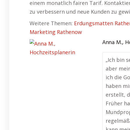
einem monatlich fairen Tarif. Kontaktie
zu verbessern und neue Kunden zu gew
Weitere Themen:
Erdungsmatten Rath
Marketing Rathenow
Anna M., H
„Ich bin s
aber mein
ich die G
haben mi
erstellt, 
Früher ha
Mundprop
regelmäßi
kann mein