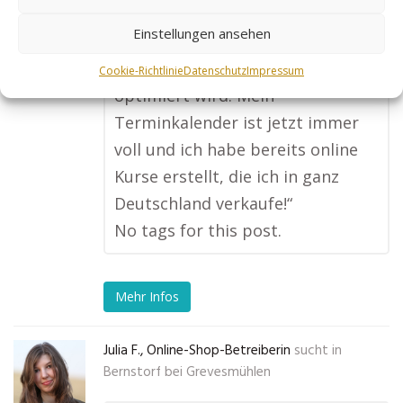
bekomme viel mehr Buchungen
Einstellungen ansehen
als früher. Besonders toll finde
ich, dass die Seite ständig
Cookie-Richtlinie
Datenschutz
Impressum
optimiert wird. Mein
Terminkalender ist jetzt immer
voll und ich habe bereits online
Kurse erstellt, die ich in ganz
Deutschland verkaufe!“
No tags for this post.
Mehr Infos
Julia F., Online-Shop-Betreiberin
sucht in
Bernstorf bei Grevesmühlen