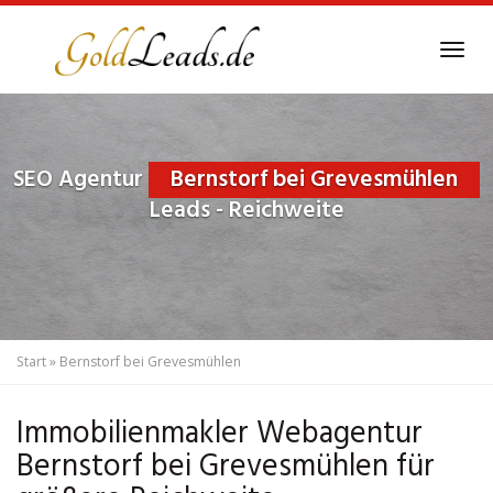
Skip
to
Tog
main
navi
content
SEO Agentur
Bernstorf bei Grevesmühlen
Leads - Reichweite
Start
»
Bernstorf bei Grevesmühlen
Immobilienmakler Webagentur
Bernstorf bei Grevesmühlen für