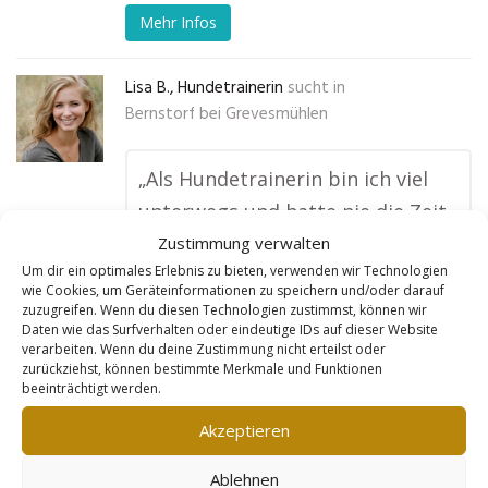
Mehr Infos
Lisa B., Hundetrainerin
sucht in
Bernstorf bei Grevesmühlen
„Als Hundetrainerin bin ich viel
unterwegs und hatte nie die Zeit,
mich um eine Webseite zu
Zustimmung verwalten
Um dir ein optimales Erlebnis zu bieten, verwenden wir Technologien
kümmern. Goldleads hat mir
wie Cookies, um Geräteinformationen zu speichern und/oder darauf
diese Arbeit abgenommen und
zuzugreifen. Wenn du diesen Technologien zustimmst, können wir
Daten wie das Surfverhalten oder eindeutige IDs auf dieser Website
eine großartige Seite erstellt, die
verarbeiten. Wenn du deine Zustimmung nicht erteilst oder
zurückziehst, können bestimmte Merkmale und Funktionen
alle meine Kurse und Leistungen
beeinträchtigt werden.
zeigt. Jetzt finden mich
Akzeptieren
Hundebesitzer aus meiner Region
ganz einfach online, und ich
Ablehnen