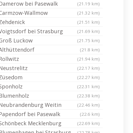
Damerow bei Pasewalk
(21.19 km)
Carmzow-Wallmow
(21.32 km)
Zehdenick
(21.51 km)
Voigtsdorf bei Strasburg
(21.69 km)
Groß Luckow
(21.75 km)
Althüttendorf
(21.8 km)
Rollwitz
(21.94 km)
Neustrelitz
(22.17 km)
Züsedom
(22.27 km)
Sponholz
(22.31 km)
Blumenholz
(22.38 km)
Neubrandenburg Weitin
(22.46 km)
Papendorf bei Pasewalk
(22.6 km)
Schönbeck Mecklenburg
(22.69 km)
Blumenhagen bei Strasburg
(22.78 km)