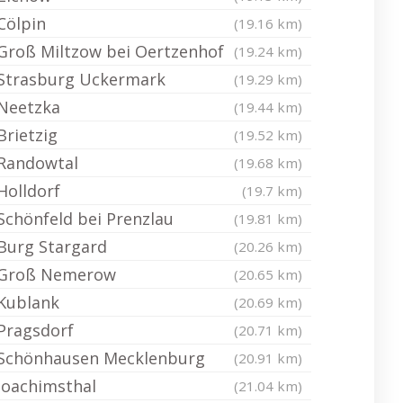
Cölpin
(19.16 km)
Groß Miltzow bei Oertzenhof
(19.24 km)
Strasburg Uckermark
(19.29 km)
Neetzka
(19.44 km)
Brietzig
(19.52 km)
Randowtal
(19.68 km)
Holldorf
(19.7 km)
Schönfeld bei Prenzlau
(19.81 km)
Burg Stargard
(20.26 km)
Groß Nemerow
(20.65 km)
Kublank
(20.69 km)
Pragsdorf
(20.71 km)
Schönhausen Mecklenburg
(20.91 km)
Joachimsthal
(21.04 km)