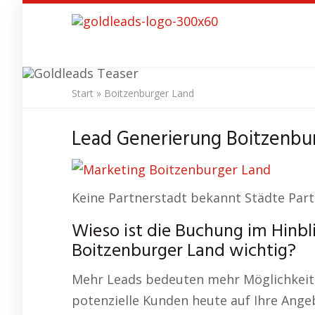
Skip
to
main
content
Start
»
Boitzenburger Land
SEO Agentur
Bo
Lead Generierung Boitzenbur
Keine Partnerstadt bekannt Städte Part
Wieso ist die Buchung im Hinbl
Boitzenburger Land wichtig?
Mehr Leads bedeuten mehr Möglichkeiten 
potenzielle Kunden heute auf Ihre Ange