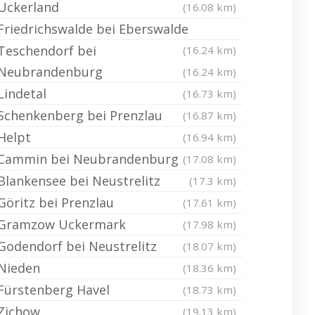
Uckerland
(16.08 km)
Friedrichswalde bei Eberswalde
Teschendorf bei
(16.24 km)
Neubrandenburg
(16.24 km)
Lindetal
(16.73 km)
Schenkenberg bei Prenzlau
(16.87 km)
Helpt
(16.94 km)
Cammin bei Neubrandenburg
(17.08 km)
Blankensee bei Neustrelitz
(17.3 km)
Göritz bei Prenzlau
(17.61 km)
Gramzow Uckermark
(17.98 km)
Godendorf bei Neustrelitz
(18.07 km)
Nieden
(18.36 km)
Fürstenberg Havel
(18.73 km)
Zichow
(19.13 km)