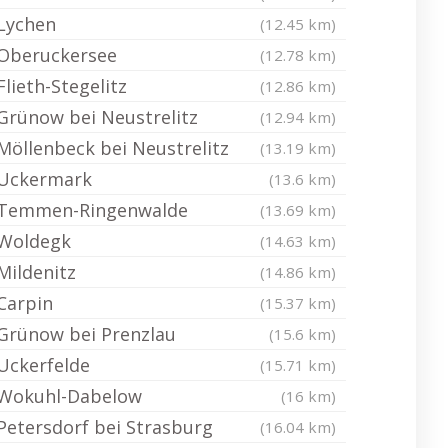
Lychen
(12.45 km)
Oberuckersee
(12.78 km)
Flieth-Stegelitz
(12.86 km)
Grünow bei Neustrelitz
(12.94 km)
Möllenbeck bei Neustrelitz
(13.19 km)
Uckermark
(13.6 km)
Temmen-Ringenwalde
(13.69 km)
Woldegk
(14.63 km)
Mildenitz
(14.86 km)
Carpin
(15.37 km)
Grünow bei Prenzlau
(15.6 km)
Uckerfelde
(15.71 km)
Wokuhl-Dabelow
(16 km)
Petersdorf bei Strasburg
(16.04 km)