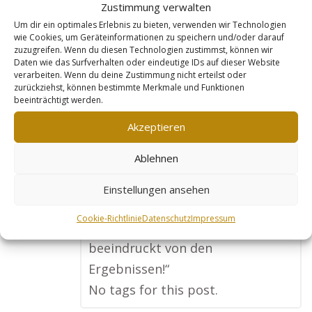
Zustimmung verwalten
machen. Goldleads hat mir dabei
Um dir ein optimales Erlebnis zu bieten, verwenden wir Technologien
geholfen, eine professionelle
wie Cookies, um Geräteinformationen zu speichern und/oder darauf
zuzugreifen. Wenn du diesen Technologien zustimmst, können wir
Webseite zu erstellen, die meine
Daten wie das Surfverhalten oder eindeutige IDs auf dieser Website
verarbeiten. Wenn du deine Zustimmung nicht erteilst oder
Angebote klar und verständlich
zurückziehst, können bestimmte Merkmale und Funktionen
darstellt. Seitdem ich die Seite
beeinträchtigt werden.
nutze, bekomme ich regelmäßig
Akzeptieren
neue Anfragen, besonders von
Ablehnen
kleinen und mittelständischen
Unternehmen. Meine Einnahmen
Einstellungen ansehen
haben sich in kurzer Zeit ver – x –
Cookie-Richtlinie
Datenschutz
Impressum
facht, und ich bin wirklich
beeindruckt von den
Ergebnissen!“
No tags for this post.