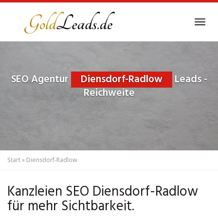
Skip
to
Tog
main
navi
content
SEO Agentur
Diensdorf-Radlow
Leads -
Reichweite
Start
»
Diensdorf-Radlow
Kanzleien SEO Diensdorf-Radlow
für mehr Sichtbarkeit.