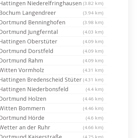
Hattingen Niederelfringhausen
(3.82 km)
Bochum Langendreer
(3.94 km)
Dortmund Benninghofen
(3.98 km)
Dortmund Jungferntal
(4.03 km)
Hattingen Oberstüter
(4.09 km)
Dortmund Dorstfeld
(4.09 km)
Dortmund Rahm
(4.09 km)
Witten Vormholz
(4.31 km)
Hattingen Bredenscheid Stüter
(4.31 km)
Hattingen Niederbonsfeld
(4.4 km)
Dortmund Holzen
(4.46 km)
Witten Bommern
(4.46 km)
Dortmund Hörde
(4.6 km)
Wetter an der Ruhr
(4.66 km)
Dortmund Kaiserstraße
(4.75 km)