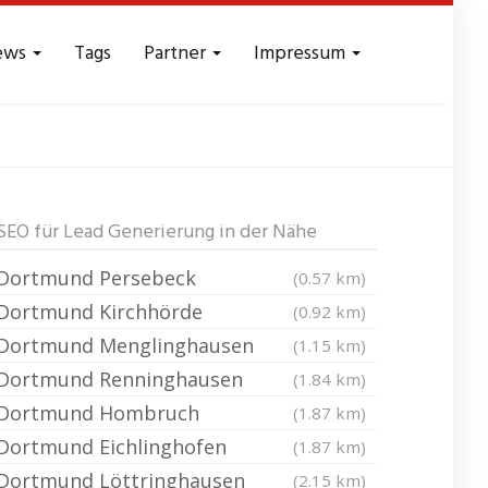
ews
Tags
Partner
Impressum
ds - Reichweite
SEO für Lead Generierung in der Nähe
Dortmund Persebeck
(0.57 km)
Dortmund Kirchhörde
(0.92 km)
Dortmund Menglinghausen
(1.15 km)
Dortmund Renninghausen
(1.84 km)
Dortmund Hombruch
(1.87 km)
Dortmund Eichlinghofen
(1.87 km)
Dortmund Löttringhausen
(2.15 km)