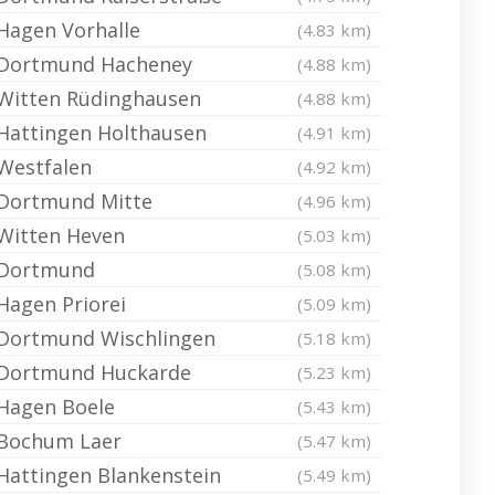
Hagen Vorhalle
(4.83 km)
Dortmund Hacheney
(4.88 km)
Witten Rüdinghausen
(4.88 km)
Hattingen Holthausen
(4.91 km)
Westfalen
(4.92 km)
Dortmund Mitte
(4.96 km)
Witten Heven
(5.03 km)
Dortmund
(5.08 km)
Hagen Priorei
(5.09 km)
Dortmund Wischlingen
(5.18 km)
Dortmund Huckarde
(5.23 km)
Hagen Boele
(5.43 km)
Bochum Laer
(5.47 km)
Hattingen Blankenstein
(5.49 km)