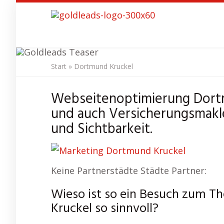
Skip
to
main
content
Start
»
Dortmund Kruckel
SEO Agentur
D
Webseitenoptimierung Dort
und auch Versicherungsmakl
und Sichtbarkeit.
Keine Partnerstädte Städte Partner:
Wieso ist so ein Besuch zum 
Kruckel so sinnvoll?