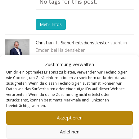
No tags for this post.
Mehr Infos
Christian T., Sicherheitsdienstleister
sucht in
Emden bei Haldensleben
Zustimmung verwalten
„Mein Sicherheitsdienst lief gut,
Um dir ein optimales Erlebnis zu bieten, verwenden wir Technologien
aber ich wollte mehr Kunden
wie Cookies, um Geräteinformationen zu speichern und/oder darauf
zuzugreifen. Wenn du diesen Technologien zustimmst, können wir
erreichen, besonders im Bereich
Daten wie das Surfverhalten oder eindeutige IDs auf dieser Website
verarbeiten. Wenn du deine Zustimmung nicht erteilst oder
Event-Sicherheit. Die Goldleads-
zurückziehst, können bestimmte Merkmale und Funktionen
Webseite hat genau das möglich
beeinträchtigt werden.
gemacht. Sie haben eine Seite
Akzeptieren
erstellt, die meine Leistungen
Ablehnen
klar strukturiert zeigt und bei