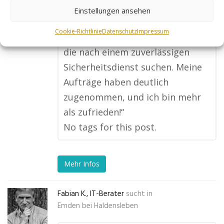
Google super rankt. Ich bekomme
Einstellungen ansehen
jetzt regelmäßig Anfragen von
Cookie-Richtlinie
Datenschutz
Impressum
Unternehmen und Veranstaltern,
die nach einem zuverlässigen
Sicherheitsdienst suchen. Meine
Aufträge haben deutlich
zugenommen, und ich bin mehr
als zufrieden!“
No tags for this post.
Mehr Infos
Fabian K., IT-Berater
sucht in
Emden bei Haldensleben