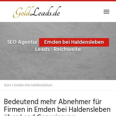
Skip
to
Tog
main
navi
content
SEO Agentur
Emden bei Haldensleben
Leads - Reichweite
Start
»
Emden bei Haldensleben
Bedeutend mehr Abnehmer für
Firmen in Emden bei Haldensleben