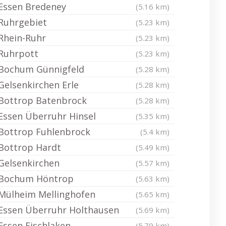
Essen Bredeney
(5.16 km)
Ruhrgebiet
(5.23 km)
Rhein-Ruhr
(5.23 km)
Ruhrpott
(5.23 km)
Bochum Günnigfeld
(5.28 km)
Gelsenkirchen Erle
(5.28 km)
Bottrop Batenbrock
(5.28 km)
Essen Überruhr Hinsel
(5.35 km)
Bottrop Fuhlenbrock
(5.4 km)
Bottrop Hardt
(5.49 km)
Gelsenkirchen
(5.57 km)
Bochum Höntrop
(5.63 km)
Mülheim Mellinghofen
(5.65 km)
Essen Überruhr Holthausen
(5.69 km)
Essen Fischlaken
(5.79 km)