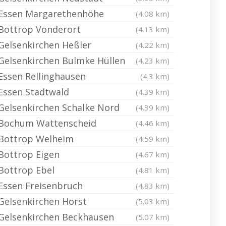
Essen Margarethenhöhe
(4.08 km)
Bottrop Vonderort
(4.13 km)
Gelsenkirchen Heßler
(4.22 km)
Gelsenkirchen Bulmke Hüllen
(4.23 km)
Essen Rellinghausen
(4.3 km)
Essen Stadtwald
(4.39 km)
Gelsenkirchen Schalke Nord
(4.39 km)
Bochum Wattenscheid
(4.46 km)
Bottrop Welheim
(4.59 km)
Bottrop Eigen
(4.67 km)
Bottrop Ebel
(4.81 km)
Essen Freisenbruch
(4.83 km)
Gelsenkirchen Horst
(5.03 km)
Gelsenkirchen Beckhausen
(5.07 km)