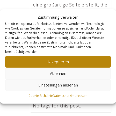
eine großartige Seite erstellt, die
alle meine Kurse und Leistungen
Zustimmung verwalten
zeigt. Jetzt finden mich
Um dir ein optimales Erlebnis zu bieten, verwenden wir Technologien
Hundebesitzer aus meiner Region
wie Cookies, um Geräteinformationen zu speichern und/oder darauf
zuzugreifen. Wenn du diesen Technologien zustimmst, können wir
ganz einfach online, und ich
Daten wie das Surfverhalten oder eindeutige IDs auf dieser Website
verarbeiten. Wenn du deine Zustimmung nicht erteilst oder
bekomme viel mehr Buchungen
zurückziehst, können bestimmte Merkmale und Funktionen
als früher. Besonders toll finde
beeinträchtigt werden.
ich, dass die Seite ständig
Akzeptieren
optimiert wird. Mein
Ablehnen
Terminkalender ist jetzt immer
voll und ich habe bereits online
Einstellungen ansehen
Kurse erstellt, die ich in ganz
Cookie-Richtlinie
Datenschutz
Impressum
Deutschland verkaufe!“
No tags for this post.