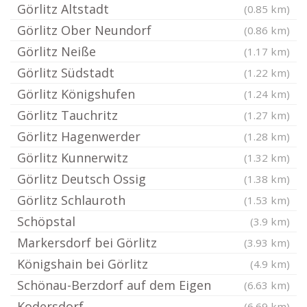
Görlitz Altstadt
(0.85 km)
Görlitz Ober Neundorf
(0.86 km)
Görlitz Neiße
(1.17 km)
Görlitz Südstadt
(1.22 km)
Görlitz Königshufen
(1.24 km)
Görlitz Tauchritz
(1.27 km)
Görlitz Hagenwerder
(1.28 km)
Görlitz Kunnerwitz
(1.32 km)
Görlitz Deutsch Ossig
(1.38 km)
Görlitz Schlauroth
(1.53 km)
Schöpstal
(3.9 km)
Markersdorf bei Görlitz
(3.93 km)
Königshain bei Görlitz
(4.9 km)
Schönau-Berzdorf auf dem Eigen
(6.63 km)
Kodersdorf
(6.69 km)