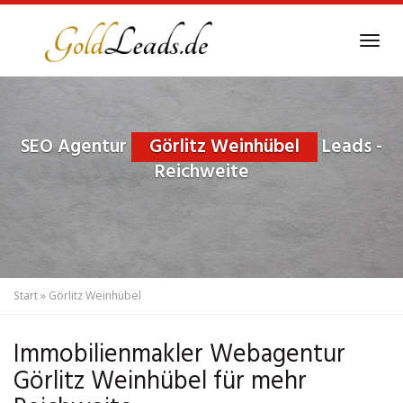
Skip
to
Tog
main
navi
content
SEO Agentur
Görlitz Weinhübel
Leads -
Reichweite
Start
»
Görlitz Weinhübel
Immobilienmakler Webagentur
Görlitz Weinhübel für mehr