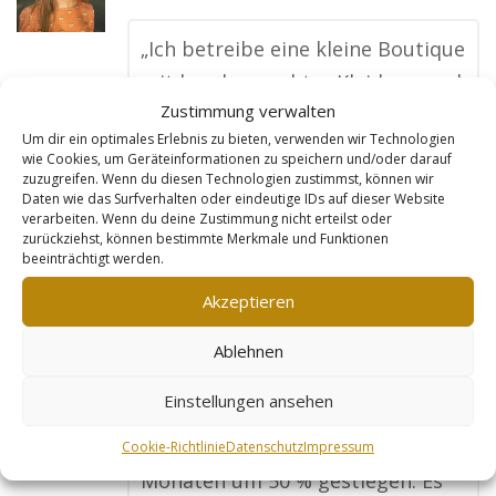
„Ich betreibe eine kleine Boutique
mit handgemachter Kleidung und
Zustimmung verwalten
Accessoires. Früher war es
Um dir ein optimales Erlebnis zu bieten, verwenden wir Technologien
schwierig, online Kunden zu
wie Cookies, um Geräteinformationen zu speichern und/oder darauf
finden, aber die Goldleads-
zuzugreifen. Wenn du diesen Technologien zustimmst, können wir
Daten wie das Surfverhalten oder eindeutige IDs auf dieser Website
Webseite hat alles verändert.
verarbeiten. Wenn du deine Zustimmung nicht erteilst oder
zurückziehst, können bestimmte Merkmale und Funktionen
Meine Produkte werden jetzt
beeinträchtigt werden.
einzeln optimiert, sodass sie bei
Akzeptieren
Suchmaschinen gefunden werden.
Die Webseite sieht nicht nur toll
Ablehnen
aus, sondern sorgt auch dafür,
Einstellungen ansehen
dass ich mehr Verkäufe habe.
Mein Online-Umsatz ist in sechs
Cookie-Richtlinie
Datenschutz
Impressum
Monaten um 50 % gestiegen. Es