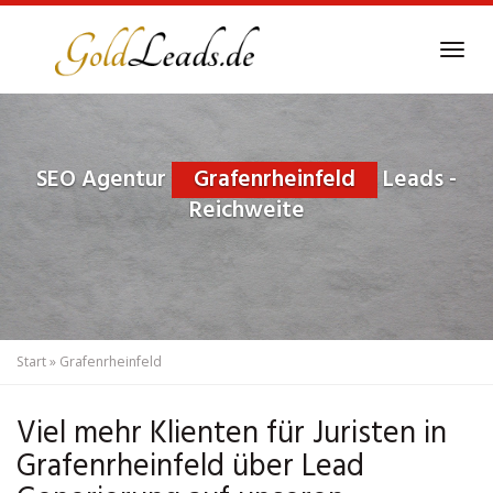
Skip
to
Tog
main
navi
content
SEO Agentur
Grafenrheinfeld
Leads -
Reichweite
Start
»
Grafenrheinfeld
Viel mehr Klienten für Juristen in
Grafenrheinfeld über Lead