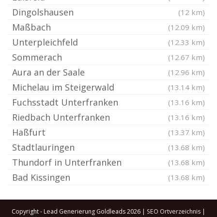
Dingolshausen
(12 km)
Maßbach
(12.09 km)
Unterpleichfeld
(12.33 km)
Sommerach
(12.67 km)
Aura an der Saale
(12.96 km)
Michelau im Steigerwald
(13.14 km)
Fuchsstadt Unterfranken
(13.16 km)
Riedbach Unterfranken
(13.16 km)
Haßfurt
(13.37 km)
Stadtlauringen
(13.68 km)
Thundorf in Unterfranken
(13.68 km)
Bad Kissingen
(13.68 km)
Copyright - Lead Generierung Goldleads 2026 |
SEO Ortverzeichnis
|