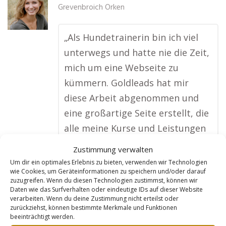
Grevenbroich Orken
„Als Hundetrainerin bin ich viel
unterwegs und hatte nie die Zeit,
mich um eine Webseite zu
kümmern. Goldleads hat mir
diese Arbeit abgenommen und
eine großartige Seite erstellt, die
alle meine Kurse und Leistungen
zeigt. Jetzt finden mich
Zustimmung verwalten
Hundebesitzer aus meiner Region
Um dir ein optimales Erlebnis zu bieten, verwenden wir Technologien
wie Cookies, um Geräteinformationen zu speichern und/oder darauf
ganz einfach online, und ich
zuzugreifen. Wenn du diesen Technologien zustimmst, können wir
bekomme viel mehr Buchungen
Daten wie das Surfverhalten oder eindeutige IDs auf dieser Website
verarbeiten. Wenn du deine Zustimmung nicht erteilst oder
als früher. Besonders toll finde
zurückziehst, können bestimmte Merkmale und Funktionen
beeinträchtigt werden.
ich, dass die Seite ständig