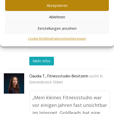
optimiert wird. Mein
Akzeptieren
Terminkalender ist jetzt immer
Ablehnen
voll und ich habe bereits online
Kurse erstellt, die ich in ganz
Einstellungen ansehen
Deutschland verkaufe!“
Cookie-Richtlinie
Datenschutz
Impressum
No tags for this post.
Mehr Infos
Claudia T., Fitnessstudio-Besitzerin
sucht in
Grevenbroich Orken
„Mein kleines Fitnessstudio war
vor einigen Jahren fast unsichtbar
im Internet. Goldleads hat eine