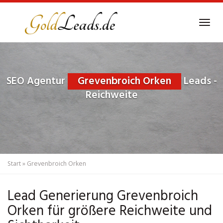
Skip
to
Tog
main
navi
content
SEO Agentur
Grevenbroich Orken
Leads -
Reichweite
Start
»
Grevenbroich Orken
Lead Generierung Grevenbroich
Orken für größere Reichweite und