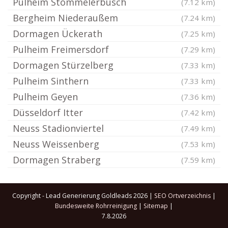
Pulheim Stommelerbusch
(7.12 km)
Bergheim Niederaußem
(7.24 km)
Dormagen Ückerath
(7.25 km)
Pulheim Freimersdorf
(7.29 km)
Dormagen Stürzelberg
(7.33 km)
Pulheim Sinthern
(7.33 km)
Pulheim Geyen
(7.36 km)
Düsseldorf Itter
(7.42 km)
Neuss Stadionviertel
(7.49 km)
Neuss Weissenberg
(7.53 km)
Dormagen Straberg
(7.59 km)
Copyright - Lead Generierung Goldleads 2026 |
SEO Ortverzeichnis
|
Bundesweite Rohrreinigung
|
Sitemap
|
7.8.2026