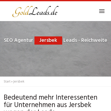
Skip
to
Tog
main
navi
content
SEO Agentur
Jersbek
Leads - Reichweite
Start
»
Jersbek
Bedeutend mehr Interessenten
für Unternehmen aus Jersbek