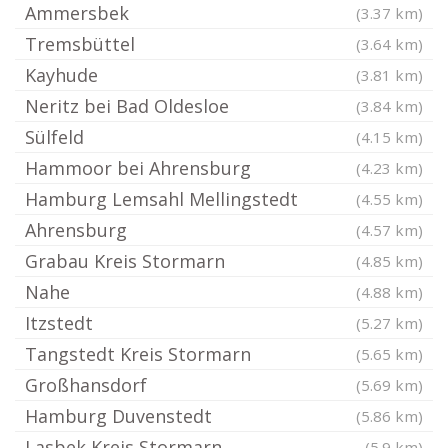
Ammersbek
(3.37 km)
Tremsbüttel
(3.64 km)
Kayhude
(3.81 km)
Neritz bei Bad Oldesloe
(3.84 km)
Sülfeld
(4.15 km)
Hammoor bei Ahrensburg
(4.23 km)
Hamburg Lemsahl Mellingstedt
(4.55 km)
Ahrensburg
(4.57 km)
Grabau Kreis Stormarn
(4.85 km)
Nahe
(4.88 km)
Itzstedt
(5.27 km)
Tangstedt Kreis Stormarn
(5.65 km)
Großhansdorf
(5.69 km)
Hamburg Duvenstedt
(5.86 km)
Lasbek Kreis Stormarn
(5.9 km)