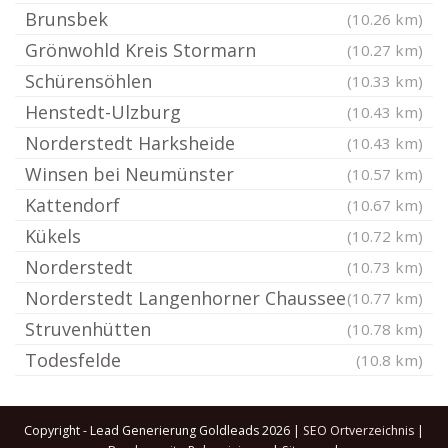
Brunsbek
(10.26 km)
Grönwohld Kreis Stormarn
(10.27 km)
Schürensöhlen
(10.33 km)
Henstedt-Ulzburg
(10.43 km)
Norderstedt Harksheide
(10.43 km)
Winsen bei Neumünster
(10.57 km)
Kattendorf
(10.67 km)
Kükels
(10.72 km)
Norderstedt
(10.73 km)
Norderstedt Langenhorner Chaussee
(10.77 km)
Struvenhütten
(10.78 km)
Todesfelde
(10.8 km)
Copyright - Lead Generierung Goldleads 2026 |
SEO Ortverzeichnis
|