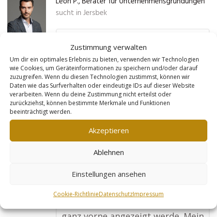
Leon P., Berater für Unternehmensgründungen
sucht in
Jersbek
„Ich helfe Gründern dabei, ihre
Zustimmung verwalten
Ideen in erfolgreiche
Um dir ein optimales Erlebnis zu bieten, verwenden wir Technologien
wie Cookies, um Geräteinformationen zu speichern und/oder darauf
Unternehmen zu verwandeln.
zuzugreifen. Wenn du diesen Technologien zustimmst, können wir
Dank der Goldleads-Webseite
Daten wie das Surfverhalten oder eindeutige IDs auf dieser Website
verarbeiten. Wenn du deine Zustimmung nicht erteilst oder
habe ich jetzt eine viel größere
zurückziehst, können bestimmte Merkmale und Funktionen
beeinträchtigt werden.
Reichweite und bekomme
regelmäßig Anfragen von
Akzeptieren
Menschen, die meine
Ablehnen
Unterstützung brauchen. Die
Webseite ist nicht nur optisch
Einstellungen ansehen
ansprechend, sondern sorgt auch
Cookie-Richtlinie
Datenschutz
Impressum
dafür, dass ich bei Suchanfragen
ganz vorne angezeigt werde. Mein