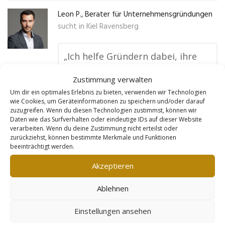
Leon P., Berater für Unternehmensgründungen
sucht in
Kiel Ravensberg
„Ich helfe Gründern dabei, ihre
Ideen in erfolgreiche
Zustimmung verwalten
Unternehmen zu verwandeln.
Um dir ein optimales Erlebnis zu bieten, verwenden wir Technologien
Dank der Goldleads-Webseite
wie Cookies, um Geräteinformationen zu speichern und/oder darauf
zuzugreifen. Wenn du diesen Technologien zustimmst, können wir
habe ich jetzt eine viel größere
Daten wie das Surfverhalten oder eindeutige IDs auf dieser Website
verarbeiten. Wenn du deine Zustimmung nicht erteilst oder
Reichweite und bekomme
zurückziehst, können bestimmte Merkmale und Funktionen
regelmäßig Anfragen von
beeinträchtigt werden.
Menschen, die meine
Akzeptieren
Unterstützung brauchen. Die
Ablehnen
Webseite ist nicht nur optisch
ansprechend, sondern sorgt auch
Einstellungen ansehen
dafür, dass ich bei Suchanfragen