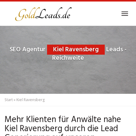
Skip
to
Tog
main
navi
content
SEO Agentur
Kiel Ravensberg
Leads -
Reichweite
Start
»
Kiel Ravensberg
Mehr Klienten für Anwälte nahe
Kiel Ravensberg durch die Lead