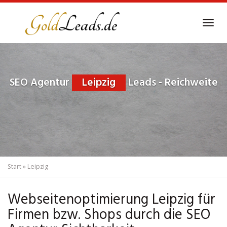
Skip
to
Tog
main
navi
content
SEO Agentur
Leipzig
Leads - Reichweite
Start
»
Leipzig
Webseitenoptimierung Leipzig für
Firmen bzw. Shops durch die SEO