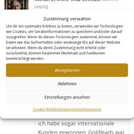
Leipzig
Zustimmung verwalten
„Ich verkaufe technische Gadgets
Um dir ein optimales Erlebnis zu bieten, verwenden wir Technologien
wie Cookies, um Geräteinformationen zu speichern und/oder darauf
in meinem Online-Shop und hatte
zuzugreifen. Wenn du diesen Technologien zustimmst, können wir
immer Schwierigkeiten, genug
Daten wie das Surfverhalten oder eindeutige IDs auf dieser Website
verarbeiten. Wenn du deine Zustimmung nicht erteilst oder
Besucher auf meine Seite zu
zurückziehst, können bestimmte Merkmale und Funktionen
beeinträchtigt werden.
bringen. Dank der Goldleads-
Webseite hat sich das geändert.
Akzeptieren
Jedes Produkt wurde einzeln
Ablehnen
optimiert, und die Seite wird jetzt
viel besser bei Google gefunden.
Einstellungen ansehen
Mein Umsatz ist in wenigen
Cookie-Richtlinie
Datenschutz
Impressum
Monaten um 60 % gestiegen, und
ich habe sogar internationale
Kunden gewonnen. Goldleads war