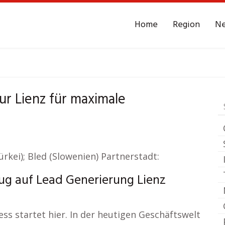
Home
Region
N
ntur
Lienz
Leads - R
r Lienz für maximale
Türkei); Bled (Slowenien) Partnerstadt:
ug auf Lead Generierung Lienz
ss startet hier. In der heutigen Geschäftswelt