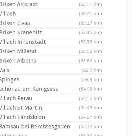
Brixen Altstadt
(53.11 km)
Villach
(53.21 km)
Brixen Elvas
(53.27 km)
Brixen Kranebitt
(53.35 km)
Villach Innenstadt
(53.36 km)
Brixen Milland
(53.52 km)
Brixen Albeins
(53.62 km)
Vals
(53.7 km)
Spinges
(53.8 km)
Schönau am Königssee
(54.08 km)
Villach Perau
(54.12 km)
Villach St Martin
(54.45 km)
Villach Landskron
(54.57 km)
Ramsau bei Berchtesgaden
(54.77 km)
Feldthurns
(56.39 km)