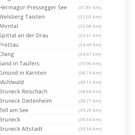
Hermagor-Pressegger See
(31.81 km)
Welsberg Taisten
(32.03 km)
Ahrntal
(33.06 km)
Spittal an der Drau
(33.31 km)
Prettau
(34.49 km)
Olang
(34.97 km)
Sand in Taufers
(35.96 km)
Gmünd in Kärnten
(36.74 km)
Mühlwald
(38.13 km)
Bruneck Reischach
(38.69 km)
Bruneck Dietenheim
(38.77 km)
Zell am See
(39.23 km)
Bruneck
(39.34 km)
Bruneck Altstadt
(39.34 km)