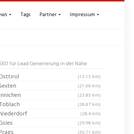
ews
Tags
Partner
Impressum
eichweite
SEO für Lead Generierung in der Nähe
Osttirol
(13.13 km)
Sexten
(21.66 km)
Innichen
(23.83 km)
Toblach
(26.87 km)
Niederdorf
(28.4 km)
Gsies
(29.98 km)
Prags
(30.71 km)