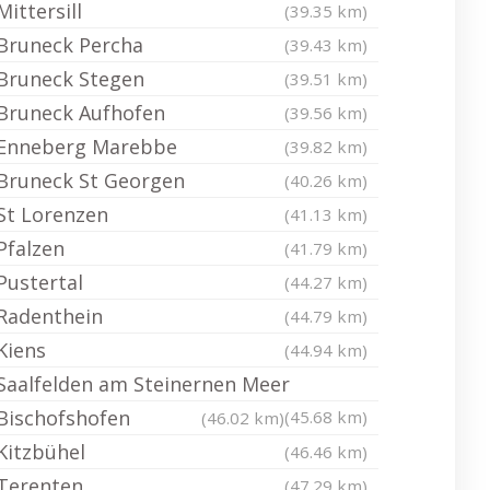
Mittersill
(39.35 km)
Bruneck Percha
(39.43 km)
Bruneck Stegen
(39.51 km)
Bruneck Aufhofen
(39.56 km)
Enneberg Marebbe
(39.82 km)
Bruneck St Georgen
(40.26 km)
St Lorenzen
(41.13 km)
Pfalzen
(41.79 km)
Pustertal
(44.27 km)
Radenthein
(44.79 km)
Kiens
(44.94 km)
Saalfelden am Steinernen Meer
Bischofshofen
(45.68 km)
(46.02 km)
Kitzbühel
(46.46 km)
Terenten
(47.29 km)