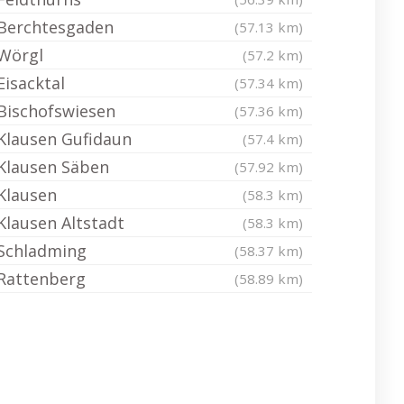
Berchtesgaden
(57.13 km)
Wörgl
(57.2 km)
Eisacktal
(57.34 km)
Bischofswiesen
(57.36 km)
Klausen Gufidaun
(57.4 km)
Klausen Säben
(57.92 km)
Klausen
(58.3 km)
Klausen Altstadt
(58.3 km)
Schladming
(58.37 km)
Rattenberg
(58.89 km)