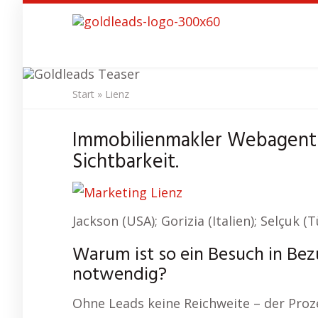
Skip
to
main
content
Start
»
Lienz
SEO Age
Immobilienmakler Webagentu
Sichtbarkeit.
Jackson (USA); Gorizia (Italien); Selçuk (
Warum ist so ein Besuch in Bez
notwendig?
Ohne Leads keine Reichweite – der Proze