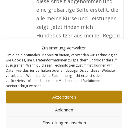
diese Arbeit abgenommen und
eine großartige Seite erstellt, die
alle meine Kurse und Leistungen
zeigt. Jetzt finden mich
Hundebesitzer aus meiner Region
ganz einfach online, und ich
Zustimmung verwalten
bekomme viel mehr Buchungen
Um dir ein optimales Erlebnis zu bieten, verwenden wir Technologien
wie Cookies, um Geräteinformationen zu speichern und/oder darauf
als früher. Besonders toll finde
zuzugreifen. Wenn du diesen Technologien zustimmst, können wir
ich, dass die Seite ständig
Daten wie das Surfverhalten oder eindeutige IDs auf dieser Website
verarbeiten. Wenn du deine Zustimmung nicht erteilst oder
optimiert wird. Mein
zurückziehst, können bestimmte Merkmale und Funktionen
beeinträchtigt werden.
Terminkalender ist jetzt immer
voll und ich habe bereits online
Akzeptieren
Kurse erstellt, die ich in ganz
Ablehnen
Deutschland verkaufe!“
No tags for this post.
Einstellungen ansehen