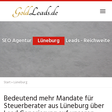
Skip
to
Tog
main
navi
content
SEO Agentur
Lüneburg
Leads - Reichweite
Start
»
Lüneburg
Bedeutend mehr Mandate für
Steuerberater aus Lüneburg über