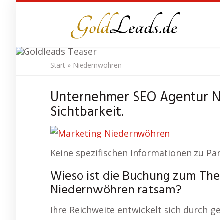
Skip
to
main
content
Start
»
Niedernwöhren
SEO Agentur
Unternehmer SEO Agentur N
Sichtbarkeit.
Keine spezifischen Informationen zu Pa
Wieso ist die Buchung zum Th
Niedernwöhren ratsam?
Ihre Reichweite entwickelt sich durch g