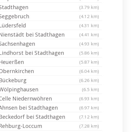
Stadthagen
(3.79 km)
Seggebruch
(4.12 km)
Lüdersfeld
(4.31 km)
Nienstädt bei Stadthagen
(4.41 km)
Sachsenhagen
(4.93 km)
Lindhorst bei Stadthagen
(5.86 km)
Heuerßen
(5.87 km)
Obernkirchen
(6.04 km)
Bückeburg
(6.26 km)
Wölpinghausen
(6.5 km)
Celle Niedernwöhren
(6.93 km)
Ahnsen bei Stadthagen
(6.97 km)
Beckedorf bei Stadthagen
(7.12 km)
Rehburg-Loccum
(7.28 km)