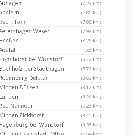
Auhagen
(7.29 km)
Apelern
(7.85 km)
Bad Eilsen
(7.88 km)
Petershagen Weser
(7.98 km)
Heeßen
(8.29 km)
Auetal
(8.5 km)
Hohnhorst bei Wunstorf
(8.72 km)
Buchholz bei Stadthagen
(8.76 km)
Rodenberg Deister
(8.82 km)
Minden Dützen
(9.12 km)
Luhden
(9.24 km)
Bad Nenndorf
(9.26 km)
Minden Eickhorst
(9.41 km)
Hagenburg bei Wunstorf
(9.58 km)
Minden Häverstädt Mitte
(9.94 km)