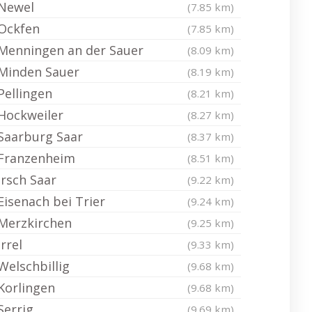
Newel
(7.85 km)
Ockfen
(7.85 km)
Menningen an der Sauer
(8.09 km)
Minden Sauer
(8.19 km)
Pellingen
(8.21 km)
Hockweiler
(8.27 km)
Saarburg Saar
(8.37 km)
Franzenheim
(8.51 km)
Irsch Saar
(9.22 km)
Eisenach bei Trier
(9.24 km)
Merzkirchen
(9.25 km)
Irrel
(9.33 km)
Welschbillig
(9.68 km)
Korlingen
(9.68 km)
Serrig
(9.69 km)