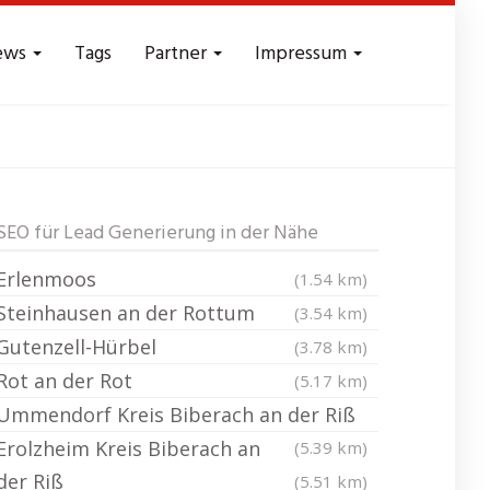
ews
Tags
Partner
Impressum
 - Reichweite
SEO für Lead Generierung in der Nähe
Erlenmoos
(1.54 km)
Steinhausen an der Rottum
(3.54 km)
Gutenzell-Hürbel
(3.78 km)
Rot an der Rot
(5.17 km)
Ummendorf Kreis Biberach an der Riß
Erolzheim Kreis Biberach an
(5.39 km)
der Riß
(5.51 km)