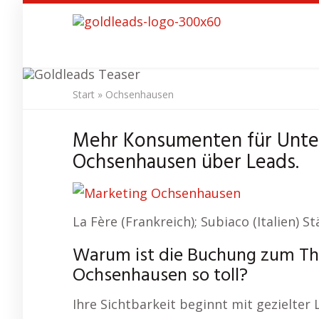
Skip
to
main
content
Start
»
Ochsenhausen
SEO Agentur
Mehr Konsumenten für Unte
Ochsenhausen über Leads.
La Fère (Frankreich); Subiaco (Italien) S
Warum ist die Buchung zum T
Ochsenhausen so toll?
Ihre Sichtbarkeit beginnt mit gezielter 