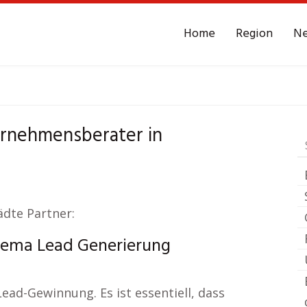
Home
Region
N
Ochsenhausen
Leads
rnehmensberater in
tädte Partner:
hema Lead Generierung
Lead-Gewinnung. Es ist essentiell, dass