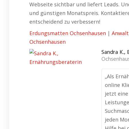
Webseite sichtbar und liefert Leads. U
und günstigen Monatspreis. Kontaktiere
entscheidend zu verbessern!
Erdungsmatten Ochsenhausen
|
Anwalt
Ochsenhausen
Sandra K.,
Ochsenhau
„Als Ernä
online Kl
jetzt ein
Leistunge
Suchmasc
jeden Mo
Hilfe bei