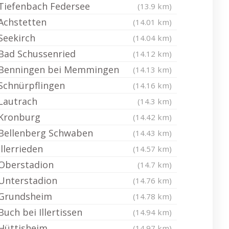
Tiefenbach Federsee
(13.9 km)
Achstetten
(14.01 km)
Seekirch
(14.04 km)
Bad Schussenried
(14.12 km)
Benningen bei Memmingen
(14.13 km)
Schnürpflingen
(14.16 km)
Lautrach
(14.3 km)
Kronburg
(14.42 km)
Bellenberg Schwaben
(14.43 km)
Illerrieden
(14.57 km)
Oberstadion
(14.7 km)
Unterstadion
(14.76 km)
Grundsheim
(14.78 km)
Buch bei Illertissen
(14.94 km)
Hüttisheim
(14.97 km)