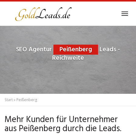
Skip
to
Tog
main
navi
content
SEO Agentur
Peißenberg
Leads -
Reichweite
Start
»
Peißenberg
Mehr Kunden für Unternehmer
aus Peißenberg durch die Leads.