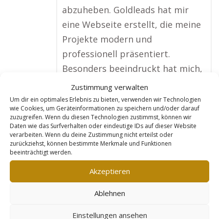
abzuheben. Goldleads hat mir
eine Webseite erstellt, die meine
Projekte modern und
professionell präsentiert.
Besonders beeindruckt hat mich,
dass sie dafür gesorgt haben,
Zustimmung verwalten
dass ich bei Google unter den
Um dir ein optimales Erlebnis zu bieten, verwenden wir Technologien
wie Cookies, um Geräteinformationen zu speichern und/oder darauf
ersten Ergebnissen lande, wenn
zuzugreifen. Wenn du diesen Technologien zustimmst, können wir
jemand nach einem Architekten
Daten wie das Surfverhalten oder eindeutige IDs auf dieser Website
verarbeiten. Wenn du deine Zustimmung nicht erteilst oder
in meiner Stadt und darüber
zurückziehst, können bestimmte Merkmale und Funktionen
beeinträchtigt werden.
hinaus sucht. Ich bekomme jetzt
bedeutend mehr Anfragen und
Akzeptieren
Leads von potenziellen Kunden,
Ablehnen
und mein Geschäft läuft besser
denn je.“
Einstellungen ansehen