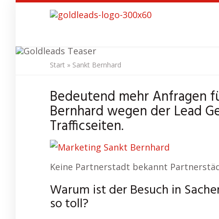
Skip
to
main
content
Start
»
Sankt Bernhard
SEO Agentur
Bedeutend mehr Anfragen fü
Bernhard wegen der Lead Ge
Trafficseiten.
Keine Partnerstadt bekannt Partnerstäd
Warum ist der Besuch in Sache
so toll?