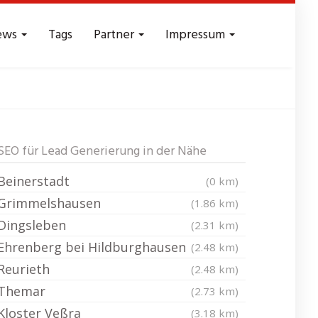
ews
Tags
Partner
Impressum
s - Reichweite
SEO für Lead Generierung in der Nähe
Beinerstadt
(0 km)
Grimmelshausen
(1.86 km)
Dingsleben
(2.31 km)
Ehrenberg bei Hildburghausen
(2.48 km)
Reurieth
(2.48 km)
Themar
(2.73 km)
Kloster Veßra
(3.18 km)