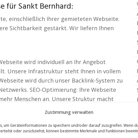
e für Sankt Bernhard:
te, einschließlich Ihrer gemieteten Webseite.
e Sichtbarkeit gestärkt. Wir liefern Ihnen
Webseite wird individuell an Ihr Angebot
lt. Unsere Infrastruktur steht Ihnen in vollem
Webseite wird durch unser Backlink-System zu
 Netzwerks. SEO-Optimierung: Ihre Webseite
h mehr Menschen an. Unsere Struktur macht
nterstützt Sie und Ihr Unternehmen.
Zustimmung verwalten
nline-Reichweite nimmt mit Leads Fahrt auf.
es, um Geräteinformationen zu speichern und/oder darauf zuzugreifen. Wenn d
nden heute leicht zugänglich sein. Sichtbar zu
 erteilst oder zurückziehst, können bestimmte Merkmale und Funktionen beeintr