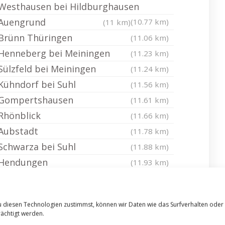
Westhausen bei Hildburghausen
Auengrund
(10.77 km)
(11 km)
Brünn Thüringen
(11.06 km)
Henneberg bei Meiningen
(11.23 km)
Sülzfeld bei Meiningen
(11.24 km)
Kühndorf bei Suhl
(11.56 km)
Gompertshausen
(11.61 km)
Rhönblick
(11.66 km)
Aubstadt
(11.78 km)
Schwarza bei Suhl
(11.88 km)
Hendungen
(11.93 km)
Bad Rodach
(12.25 km)
Schleusegrund
(12.36 km)
u diesen Technologien zustimmst, können wir Daten wie das Surfverhalten oder
Südwestthüringen
(12.44 km)
ächtigt werden.
Bad Königshofen im Grabfeld
(12.61 km)