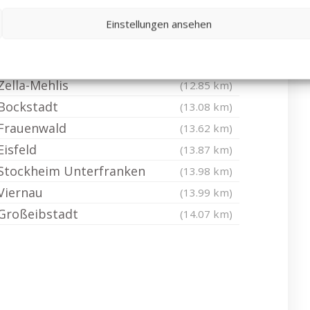
Benshausen
(12.67 km)
Einstellungen ansehen
Mellrichstadt
(12.68 km)
Utendorf
(12.69 km)
Zella-Mehlis
(12.85 km)
Bockstadt
(13.08 km)
Frauenwald
(13.62 km)
Eisfeld
(13.87 km)
Stockheim Unterfranken
(13.98 km)
Viernau
(13.99 km)
Großeibstadt
(14.07 km)