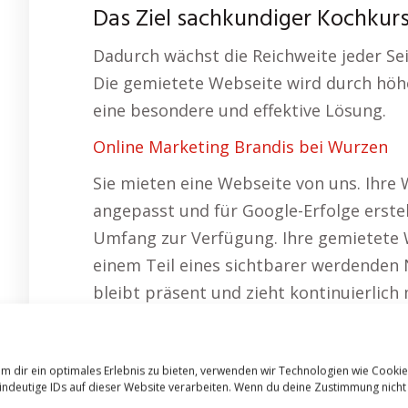
Das Ziel sachkundiger Kochkurs
Dadurch wächst die Reichweite jeder Sei
Die gemietete Webseite wird durch höher
eine besondere und effektive Lösung.
Online Marketing Brandis bei Wurzen
Sie mieten eine Webseite von uns. Ihre 
angepasst und für Google-Erfolge erstel
Umfang zur Verfügung. Ihre gemietete 
einem Teil eines sichtbarer werdenden
bleibt präsent und zieht kontinuierlic
jede Webseite leistungsfähiger – das u
Susan aus Sankt Bernhard meint: Ihre O
m dir ein optimales Erlebnis zu bieten, verwenden wir Technologien wie Cooki
Ihre Angebote müssen für potenzielle Ku
indeutige IDs auf dieser Website verarbeiten. Wenn du deine Zustimmung nicht