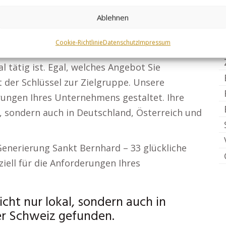
seite ist dann erfolgreich, wenn sie Besucher
ch bei Ihnen zu melden. Der Prozess der SEO-
Ablehnen
t.
Cookie-Richtlinie
Datenschutz
Impressum
ache erleichtert. Lokale Präsenz reicht nicht
tätig ist. Egal, welches Angebot Sie
st der Schlüssel zur Zielgruppe. Unsere
erungen Ihres Unternehmens gestaltet. Ihre
l, sondern auch in Deutschland, Österreich und
enerierung Sankt Bernhard – 33 glückliche
iell für die Anforderungen Ihres
cht nur lokal, sondern auch in
er Schweiz gefunden.