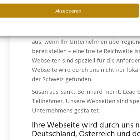
sein, ist nur der erste Schritt. Ihre Web
dazu bringt, Interesse zu zeigen und si
Akzeptieren
Lead-Generierung ist unser Spezialgebie
Warum Reichweite Ihre Zielgruppenanspr
aus, wenn Ihr Unternehmen überregional 
bereitstellen – eine breite Reichweite i
Webseiten sind speziell für die Anford
Webseite wird durch uns nicht nur loka
der Schweiz gefunden.
Susan aus Sankt Bernhard meint: Lead G
Teilnehmer. Unsere Webseiten sind spez
Unternehmens gestaltet.
Ihre Webseite wird durch uns ni
Deutschland, Österreich und d