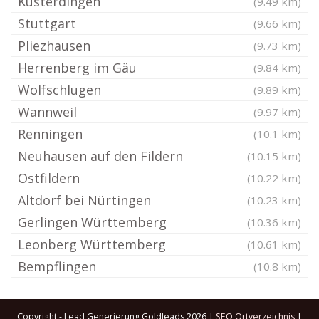
Kusterdingen
(9.49 km)
Stuttgart
(9.66 km)
Pliezhausen
(9.73 km)
Herrenberg im Gäu
(9.84 km)
Wolfschlugen
(9.89 km)
Wannweil
(9.97 km)
Renningen
(10.1 km)
Neuhausen auf den Fildern
(10.15 km)
Ostfildern
(10.22 km)
Altdorf bei Nürtingen
(10.23 km)
Gerlingen Württemberg
(10.36 km)
Leonberg Württemberg
(10.61 km)
Bempflingen
(10.8 km)
Copyright - Lead Generierung Goldleads 2026 |
SEO Ortverzeichnis
|