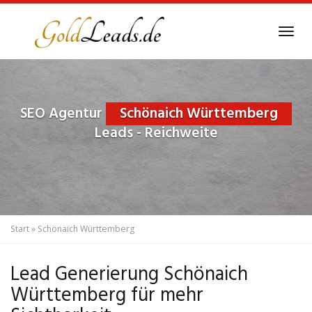
Skip
to
Tog
main
navi
content
SEO Agentur
Schönaich Württemberg
Leads - Reichweite
Start
»
Schönaich Württemberg
Lead Generierung Schönaich
Württemberg für mehr