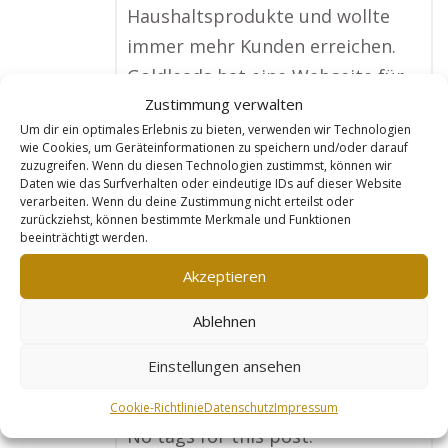
Haushaltsprodukte und wollte
immer mehr Kunden erreichen.
Goldleads hat eine Webseite für
Zustimmung verwalten
mich erstellt, die perfekt auf
Um dir ein optimales Erlebnis zu bieten, verwenden wir Technologien
meinen Shop abgestimmt ist. Sie
wie Cookies, um Geräteinformationen zu speichern und/oder darauf
optimieren jedes Produkt für
zuzugreifen. Wenn du diesen Technologien zustimmst, können wir
Daten wie das Surfverhalten oder eindeutige IDs auf dieser Website
Suchmaschinen, und seitdem
verarbeiten. Wenn du deine Zustimmung nicht erteilst oder
zurückziehst, können bestimmte Merkmale und Funktionen
haben sich meine Verkäufe
beeinträchtigt werden.
deutlich gesteigert. Besonders
Akzeptieren
spannend ist, dass ich jetzt auch
Kunden aus Österreich und der
Ablehnen
Schweiz habe. Ohne die
Einstellungen ansehen
Unterstützung von Goldleads
wäre das nie möglich gewesen!“
Cookie-Richtlinie
Datenschutz
Impressum
No tags for this post.