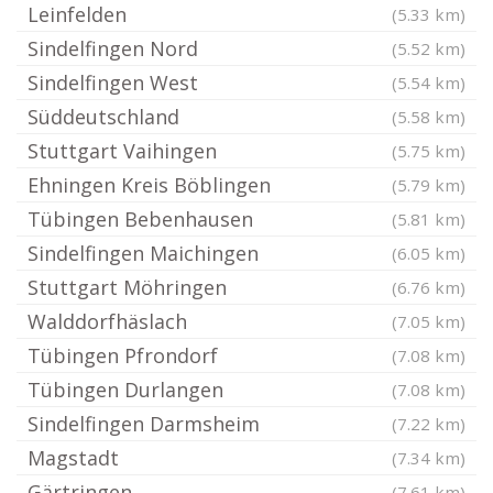
Leinfelden
(5.33 km)
Sindelfingen Nord
(5.52 km)
Sindelfingen West
(5.54 km)
Süddeutschland
(5.58 km)
Stuttgart Vaihingen
(5.75 km)
Ehningen Kreis Böblingen
(5.79 km)
Tübingen Bebenhausen
(5.81 km)
Sindelfingen Maichingen
(6.05 km)
Stuttgart Möhringen
(6.76 km)
Walddorfhäslach
(7.05 km)
Tübingen Pfrondorf
(7.08 km)
Tübingen Durlangen
(7.08 km)
Sindelfingen Darmsheim
(7.22 km)
Magstadt
(7.34 km)
Gärtringen
(7.61 km)