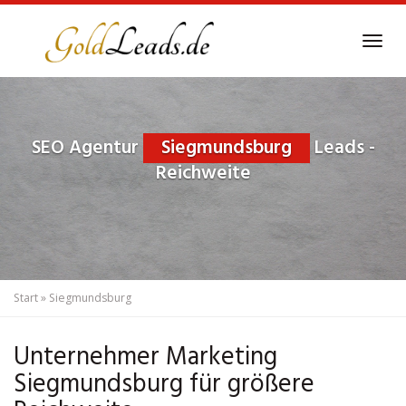
Skip
to
Tog
main
navi
content
SEO Agentur
Siegmundsburg
Leads -
Reichweite
Start
»
Siegmundsburg
Unternehmer Marketing
Siegmundsburg für größere