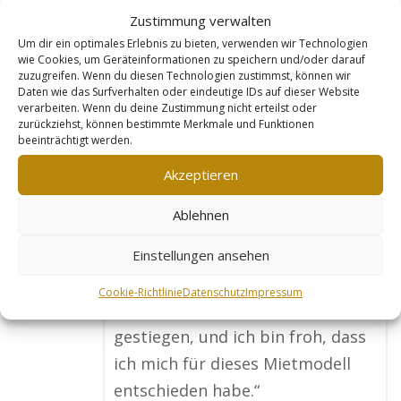
„In meiner Branche ist es
Zustimmung verwalten
entscheidend, online gut sichtbar
Um dir ein optimales Erlebnis zu bieten, verwenden wir Technologien
wie Cookies, um Geräteinformationen zu speichern und/oder darauf
zu sein. Goldleads hat mir eine
zuzugreifen. Wenn du diesen Technologien zustimmst, können wir
Daten wie das Surfverhalten oder eindeutige IDs auf dieser Website
Webseite erstellt, die meine
verarbeiten. Wenn du deine Zustimmung nicht erteilst oder
Immobilienangebote perfekt
zurückziehst, können bestimmte Merkmale und Funktionen
beeinträchtigt werden.
darstellt und bei Suchmaschinen
super gefunden wird. Ich
Akzeptieren
bekomme jetzt regelmäßig
Ablehnen
Anfragen von Interessenten, die
genau nach den Immobilien
Einstellungen ansehen
suchen, die ich im Angebot habe.
Cookie-Richtlinie
Datenschutz
Impressum
Mein Umsatz ist dadurch deutlich
gestiegen, und ich bin froh, dass
ich mich für dieses Mietmodell
entschieden habe.“