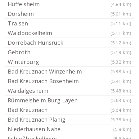
Hüffelsheim
(4.84 km)
Dorsheim
(5.01 km)
Traisen
(5.11 km)
Waldböckelheim
(5.11 km)
Dörrebach Hunsrück
(5.12 km)
Gebroth
(5.19 km)
Winterburg
(5.32 km)
Bad Kreuznach Winzenheim
(5.38 km)
Bad Kreuznach Bosenheim
(5.41 km)
Waldalgesheim
(5.48 km)
Rümmelsheim Burg Layen
(5.63 km)
Bad Kreuznach
(5.64 km)
Bad Kreuznach Planig
(5.78 km)
Niederhausen Nahe
(5.8 km)
Schloßböckelheim
(5.8 km)