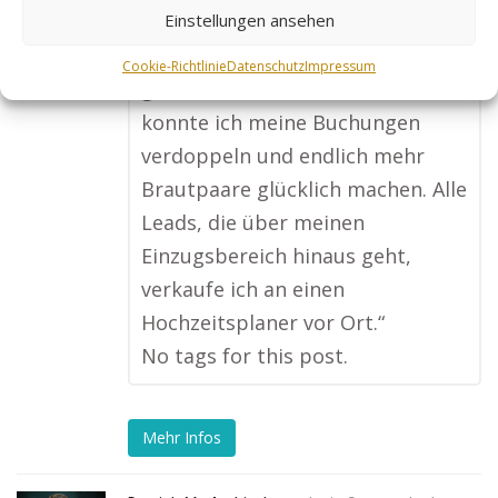
Suchbegriffen wie
Einstellungen ansehen
‚Hochzeitsplaner in meiner Stadt‘
Cookie-Richtlinie
Datenschutz
Impressum
ganz oben. Dank Goldleads
konnte ich meine Buchungen
verdoppeln und endlich mehr
Brautpaare glücklich machen. Alle
Leads, die über meinen
Einzugsbereich hinaus geht,
verkaufe ich an einen
Hochzeitsplaner vor Ort.“
No tags for this post.
Mehr Infos