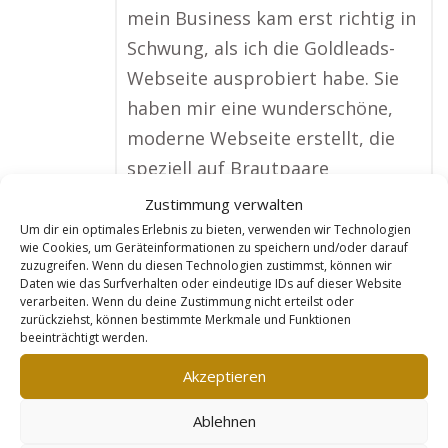
mein Business kam erst richtig in
Schwung, als ich die Goldleads-
Webseite ausprobiert habe. Sie
haben mir eine wunderschöne,
moderne Webseite erstellt, die
speziell auf Brautpaare
ausgerichtet ist. Früher habe ich
Zustimmung verwalten
meine Kunden nur durch
Um dir ein optimales Erlebnis zu bieten, verwenden wir Technologien
wie Cookies, um Geräteinformationen zu speichern und/oder darauf
Mundpropaganda gewonnen,
zuzugreifen. Wenn du diesen Technologien zustimmst, können wir
Daten wie das Surfverhalten oder eindeutige IDs auf dieser Website
aber jetzt bekomme ich
verarbeiten. Wenn du deine Zustimmung nicht erteilst oder
regelmäßig Anfragen direkt über
zurückziehst, können bestimmte Merkmale und Funktionen
beeinträchtigt werden.
die Webseite. Ich kann meine
Pakete perfekt präsentieren, und
Akzeptieren
durch die Optimierung für
Ablehnen
Google rankt meine Seite bei