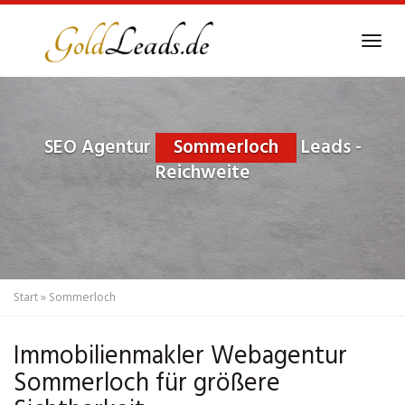
Skip
to
Tog
main
navi
content
SEO Agentur
Sommerloch
Leads -
Reichweite
Start
»
Sommerloch
Immobilienmakler Webagentur
Sommerloch für größere