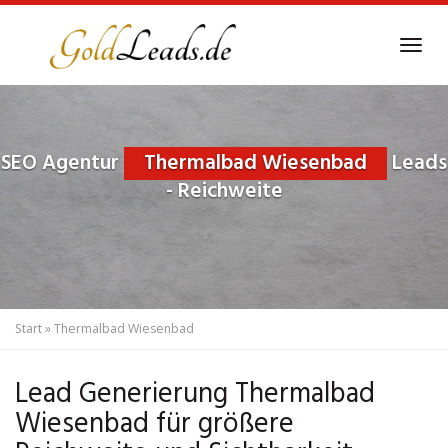
Skip
to
Tog
main
navi
content
SEO Agentur
Thermalbad Wiesenbad
Leads
- Reichweite
Start
»
Thermalbad Wiesenbad
Lead Generierung Thermalbad
Wiesenbad für größere