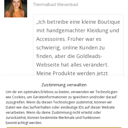
Thermalbad Wiesenbad
„Ich betreibe eine kleine Boutique
mit handgemachter Kleidung und
Accessoires. Früher war es
schwierig, online Kunden zu
finden, aber die Goldleads-
Webseite hat alles verändert.
Meine Produkte werden jetzt
einzeln optimiert, sodass sie bei
Zustimmung verwalten
Suchmaschinen gefunden werden.
Um dir ein optimales Erlebnis zu bieten, verwenden wir Technologien
wie Cookies, um Geräteinformationen zu speichern und/oder darauf
Die Webseite sieht nicht nur toll
zuzugreifen. Wenn du diesen Technologien zustimmst, können wir
aus, sondern sorgt auch dafür,
Daten wie das Surfverhalten oder eindeutige IDs auf dieser Website
verarbeiten. Wenn du deine Zustimmung nicht erteilst oder
dass ich mehr Verkäufe habe.
zurückziehst, können bestimmte Merkmale und Funktionen
beeinträchtigt werden.
Mein Online-Umsatz ist in sechs