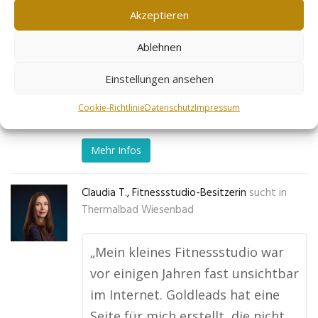
Monaten um 50 % gestiegen. Es
Akzeptieren
fühlt sich an, als hätte mein
Ablehnen
Geschäft endlich einen richtigen
Schub bekommen!“
Einstellungen ansehen
No tags for this post.
Cookie-Richtlinie
Datenschutz
Impressum
Mehr Infos
Claudia T., Fitnessstudio-Besitzerin
sucht in
Thermalbad Wiesenbad
„Mein kleines Fitnessstudio war
vor einigen Jahren fast unsichtbar
im Internet. Goldleads hat eine
Seite für mich erstellt, die nicht