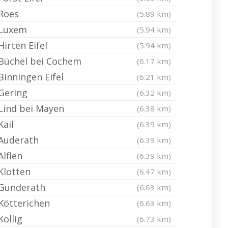
Roes
(5.89 km)
Luxem
(5.94 km)
Hirten Eifel
(5.94 km)
Büchel bei Cochem
(6.17 km)
Binningen Eifel
(6.21 km)
Gering
(6.32 km)
Lind bei Mayen
(6.38 km)
Kail
(6.39 km)
Auderath
(6.39 km)
Alflen
(6.39 km)
Klotten
(6.47 km)
Gunderath
(6.63 km)
Kötterichen
(6.63 km)
Kollig
(6.73 km)