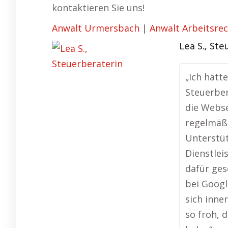
kontaktieren Sie uns!
Anwalt Urmersbach
|
Anwalt Arbeitsre
Lea S., Ste
„Ich hätt
Steuerber
die Webse
regelmäßi
Unterstü
Dienstlei
dafür ges
bei Goog
sich inne
so froh, 