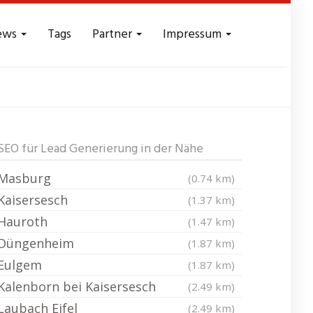
ews
Tags
Partner
Impressum
- Reichweite
SEO für Lead Generierung in der Nähe
Masburg
(0.74 km)
Kaisersesch
(1.37 km)
Hauroth
(1.47 km)
Düngenheim
(1.87 km)
Eulgem
(1.87 km)
Kalenborn bei Kaisersesch
(2.49 km)
Laubach Eifel
(2.49 km)