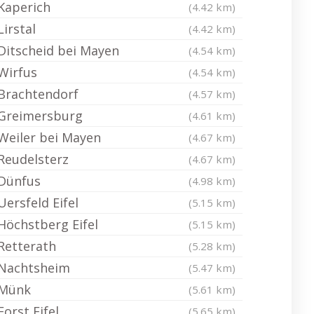
Kaperich
(4.42 km)
Lirstal
(4.42 km)
Ditscheid bei Mayen
(4.54 km)
Wirfus
(4.54 km)
Brachtendorf
(4.57 km)
Greimersburg
(4.61 km)
Weiler bei Mayen
(4.67 km)
Reudelsterz
(4.67 km)
Dünfus
(4.98 km)
Uersfeld Eifel
(5.15 km)
Höchstberg Eifel
(5.15 km)
Retterath
(5.28 km)
Nachtsheim
(5.47 km)
Münk
(5.61 km)
Forst Eifel
(5.65 km)