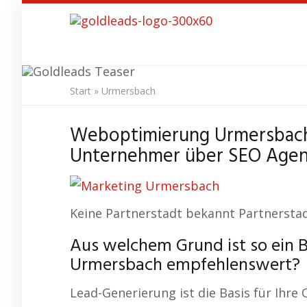
Skip
to
main
content
Start
»
Urmersbach
SEO Agentu
Weboptimierung Urmersbach
Unternehmer über SEO Agent
Keine Partnerstadt bekannt Partnerstad
Aus welchem Grund ist so ein 
Urmersbach empfehlenswert?
Lead-Generierung ist die Basis für Ihre O