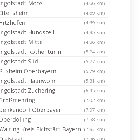
Ingolstadt Moos
(4.66 km)
Eitensheim
(4.69 km)
Hitzhofen
(4.69 km)
Ingolstadt Hundszell
(4.85 km)
Ingolstadt Mitte
(4.86 km)
Ingolstadt Rothenturm
(5.24 km)
Ingolstadt Süd
(5.77 km)
Buxheim Oberbayern
(5.79 km)
Ingolstadt Haunwöhr
(5.81 km)
Ingolstadt Zuchering
(6.95 km)
Großmehring
(7.02 km)
Denkendorf Oberbayern
(7.07 km)
Oberdolling
(7.58 km)
Walting Kreis Eichstätt Bayern
(7.83 km)
Freistaat
(7.86 km)