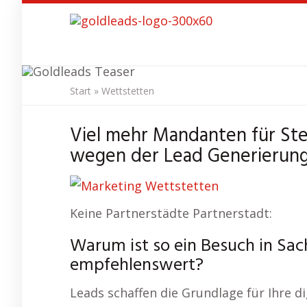
Skip
to
main
content
Start
»
Wettstetten
SEO Agentu
Viel mehr Mandanten für St
wegen der Lead Generierung 
Keine Partnerstädte Partnerstadt:
Warum ist so ein Besuch in Sa
empfehlenswert?
Leads schaffen die Grundlage für Ihre di