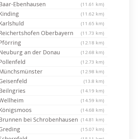
Baar-Ebenhausen
(11.61 km)
Kinding
(11.62 km)
Karlshuld
(11.65 km)
Reichertshofen Oberbayern
(11.73 km)
Pförring
(12.18 km)
Neuburg an der Donau
(12.68 km)
Pollenfeld
(12.73 km)
Münchsmünster
(12.98 km)
Geisenfeld
(13.8 km)
Beilngries
(14.19 km)
Wellheim
(14.59 km)
Königsmoos
(14.68 km)
Brunnen bei Schrobenhausen
(14.81 km)
Greding
(15.07 km)
Schernfeld
(15.11 km)