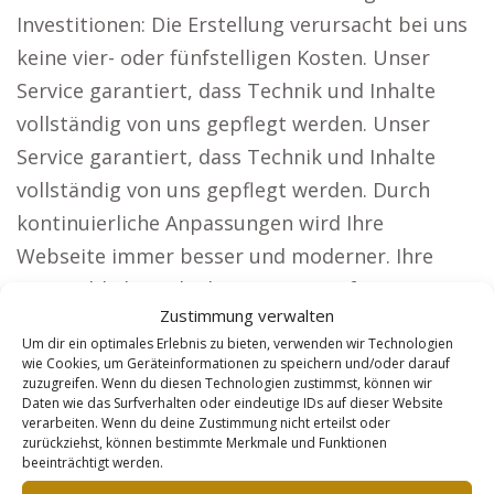
Investitionen: Die Erstellung verursacht bei uns
keine vier- oder fünfstelligen Kosten. Unser
Service garantiert, dass Technik und Inhalte
vollständig von uns gepflegt werden. Unser
Service garantiert, dass Technik und Inhalte
vollständig von uns gepflegt werden. Durch
kontinuierliche Anpassungen wird Ihre
Webseite immer besser und moderner. Ihre
Kosten bleiben planbar mit einem festen
Zustimmung verwalten
monatlichen Betrag. Wie unsere Lösung den
Um dir ein optimales Erlebnis zu bieten, verwenden wir Technologien
Anforderungen unserer Kunden gerecht wird.
wie Cookies, um Geräteinformationen zu speichern und/oder darauf
zuzugreifen. Wenn du diesen Technologien zustimmst, können wir
Besonders Unternehmen, die eine hohe
Daten wie das Surfverhalten oder eindeutige IDs auf dieser Website
Reichweite anstreben, profitieren von unseren
verarbeiten. Wenn du deine Zustimmung nicht erteilst oder
zurückziehst, können bestimmte Merkmale und Funktionen
Webseiten, wie etwa: Anwälte: Werden Sie in
beeinträchtigt werden.
ganz Deutschland sichtbar und ziehen Sie neue