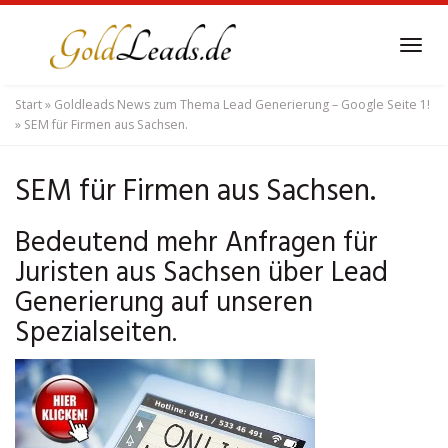
Skip
to
Tog
main
navi
content
Start
»
Goldleads News zum Thema Lead Generierung – Google Seite 1!
»
SEM für Firmen aus Sachsen.
SEM für Firmen aus Sachsen.
Bedeutend mehr Anfragen für
Juristen aus Sachsen über Lead
Generierung auf unseren
Spezialseiten.