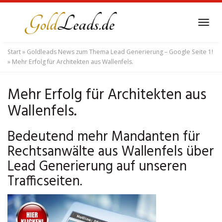
Skip
to
Tog
main
navi
content
Start
»
Goldleads News zum Thema Lead Generierung – Google Seite 1!
»
Mehr Erfolg für Architekten aus Wallenfels.
Mehr Erfolg für Architekten aus
Wallenfels.
Bedeutend mehr Mandanten für
Rechtsanwälte aus Wallenfels über
Lead Generierung auf unseren
Trafficseiten.