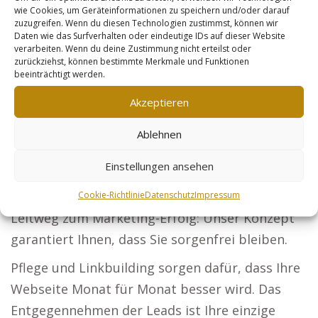
wie Cookies, um Geräteinformationen zu speichern und/oder darauf
finden und erhöhen Sie Ihre Klientenanzahl.
zuzugreifen. Wenn du diesen Technologien zustimmst, können wir
Daten wie das Surfverhalten oder eindeutige IDs auf dieser Website
Architekten: Stellen Sie Ihre Entwürfe aus und
verarbeiten. Wenn du deine Zustimmung nicht erteilst oder
gewinnen Sie neue Auftraggeber.
zurückziehst, können bestimmte Merkmale und Funktionen
beeinträchtigt werden.
Steuerberater: Ihre Dienstleistungen sollen von
Akzeptieren
Firmen und Privatpersonen entdeckt werden.
Sicherheitsdienste: Positionieren Sie sich als
Ablehnen
Experte für Schutz bei Firmen und Events.
Einstellungen ansehen
Online-Händler: Produktoptimierung hilft Ihnen,
bedeutend mehr Kunden zu erreichen. Ihr
Cookie-Richtlinie
Datenschutz
Impressum
Leitweg zum Marketing-Erfolg: Unser Konzept
garantiert Ihnen, dass Sie sorgenfrei bleiben.
Pflege und Linkbuilding sorgen dafür, dass Ihre
Webseite Monat für Monat besser wird. Das
Entgegennehmen der Leads ist Ihre einzige