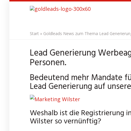
Skip
to
main
content
Start
»
Goldleads News zum Thema Lead Generierung 
Lead Generierung Werbeage
Personen.
Bedeutend mehr Mandate für
Lead Generierung auf unser
Weshalb ist die Registrierung 
Wilster so vernünftig?